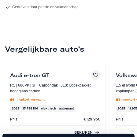
Gedreven door passie en vakmanschap
Vergelijkbare auto’s
Audi e-tron GT
Volkswa
RS | 680PK | 3FI: Carbondak | 5L3: Optiekpakket
1.5 eHybrid GTE | 272PK | WBU:
hoogglans carbon
koplampen (IQ.Light) | PS1: 
kanteldak, e
Binnenkort verwacht
Binnenkort 
2025
13.788 KM
elektrisch
automaat
2025
11.93
Prijs
Prijs
€129.950
BEKIJKEN