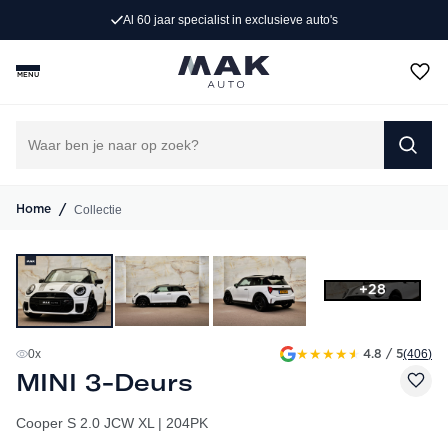
 exclusieve auto's
Persoonlijk advies op
MENU
/
Collectie
Home
+28
★
★
★
★
★
0
x
(406
)
4.8 / 5
MINI 3-Deurs
Cooper S 2.0 JCW XL | 204PK