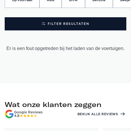
Op voorraad
Audi
BMW
Benzine
Bekijk 
FILTER RESULTATEN
Er is een fout opgetreden bij het laden van de voertuigen.
Wat onze klanten zeggen
Google Reviews
BEKIJK ALLE REVIEWS
4.8