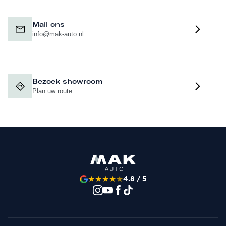
Mail ons
info@mak-auto.nl
Bezoek showroom
Plan uw route
★
★
★
★
★
4.8 / 5