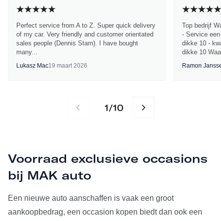
Perfect service from A to Z. Super quick delivery
Top bedrijf W
of my car. Very friendly and customer orientated
- Service een
sales people (Dennis Stam). I have bought
dikke 10 - kwa
many...
dikke 10 Waa
Lukasz Mac
19 maart 2026
Ramon Janss
1
10
/
Voorraad exclusieve occasions
bij MAK auto
Een nieuwe auto aanschaffen is vaak een groot
aankoopbedrag, een occasion kopen biedt dan ook een