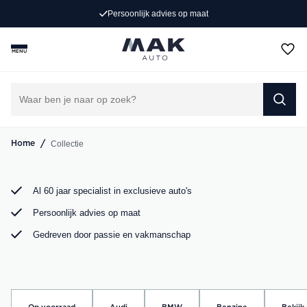
Exclusieve occasions
Persoonlijk advies op maat
Jong gebruikt, grondig gecontroleerd en klaar voor een
MENU
nieuw avontuur. Ontdek onze collectie Porsche, Audi,
BMW en Mercedes bij MAK Auto in Groot-Ammers.
DIRECT CONTACT OPNEMEN
/
Collectie
Home
Al 60 jaar specialist in exclusieve auto's
Persoonlijk advies op maat
Gedreven door passie en vakmanschap