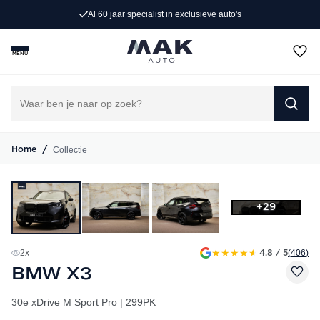
Al 60 jaar specialist in exclusieve auto's
MENU
/
Collectie
Home
+29
★
★
★
★
★
2
x
(406
)
4.8 / 5
BMW X3
30e xDrive M Sport Pro | 299PK