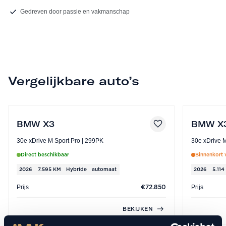
Gedreven door passie en vakmanschap
Vergelijkbare auto’s
BMW X3
BMW X
30e xDrive M Sport Pro | 299PK
Direct beschikbaar
Binnenkort 
2026
7.595 KM
Hybride
automaat
2026
5.114
Prijs
Prijs
€72.850
BEKIJKEN