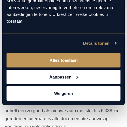
MAK Auto gebruikt cookies om onze website goed te
laten werken, uw ervaring te verbeteren en u relevante
aanbiedingen te tonen. U kiest zelf welke cookies u
toestaat.
1
10
/
Details tonen
Alles toestaan
Meer over deze BMW X3
Aanpassen
Dit betreft een zeer luxe en krachtig uitgevoerde BMW X3
30e xDrive M Sport Pro (299 pk) in de M Sport Pro
Weigeren
uitvoering. Kleur exterieur: Black Sapphire metallic (475)
en interieur: Bekleding ‘Veganza’ Schwarz (KSSW). Dit
betreft een zo goed als nieuwe auto met slechts 6.088 km
gereden en uiteraard is alle documentatie aanwezig.
Voorzien van vele opties zoals: