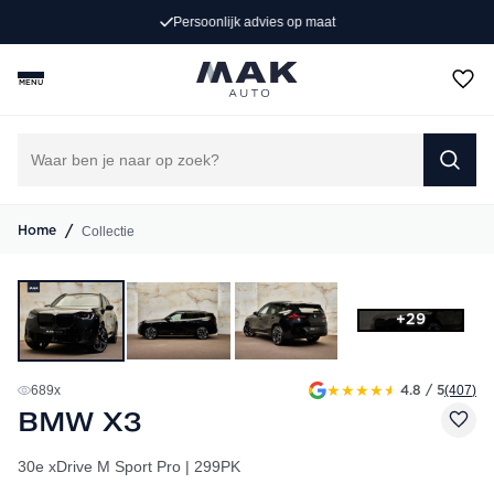
Persoonlijk advies op maat
MENU
/
Collectie
Home
+29
★
★
★
★
★
689
x
(407
)
4.8 / 5
BMW X3
30e xDrive M Sport Pro | 299PK