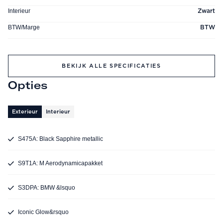
Interieur
Zwart
BTW/Marge
BTW
BEKIJK ALLE SPECIFICATIES
Opties
Exterieur
Interieur
S475A: Black Sapphire metallic
S9T1A: M Aerodynamicapakket
S3DPA: BMW &lsquo
Iconic Glow&rsquo