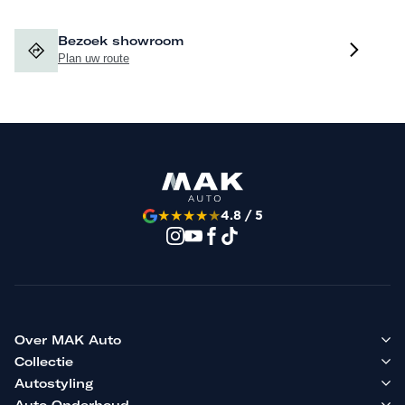
Leasen voor slechts 995,- euro per maand. Lever uw KVK
Bezoek showroom
nummer, banknummer, rijbewijsnummer en geboortedatum
Plan uw route
aan en binnen 24 uur weet u of de aanvraag is
goedgekeurd.
Hoewel aan de informatie van deze website de grootst
mogelijke zorg wordt besteed, kunnen wij niet
aansprakelijk worden gesteld voor eventuele onjuiste
★
★
★
★
★
4.8 / 5
informatie van welke aard dan ook. Is voor u een optie
belangrijk, dan adviseren wij u hier specifiek naar te
vragen.
Over MAK Auto
Collectie
Autostyling