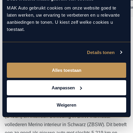
Lukasz Mac
19 maart 2026
Ramon Janss
MAK Auto gebruikt cookies om onze website goed te
laten werken, uw ervaring te verbeteren en u relevante
aanbiedingen te tonen. U kiest zelf welke cookies u
toestaat.
1
10
/
Details tonen
Alles toestaan
Meer over deze BMW X5
Aanpassen
Dit betreft een zeer luxe en krachtig uitgevoerde BMW X5
xDrive50e (490 pk) in de M Sport Pro uitvoering. Kleur
Weigeren
exterieur: Sepang Bronze metallic "Sonderlackierung"
(S490A) en interieur: Bekleding in BMW Individual
vollederen Merino interieur in Schwarz (ZBSW). Dit betreft
een zo goed als nieuwe auto met slechts 5.219 km en