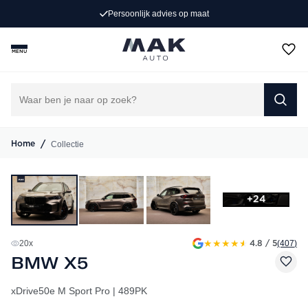
(407)
4.8
/ 5
MENU
/
Collectie
Home
+24
★
★
★
★
★
20
x
(407
)
4.8 / 5
BMW X5
xDrive50e M Sport Pro | 489PK