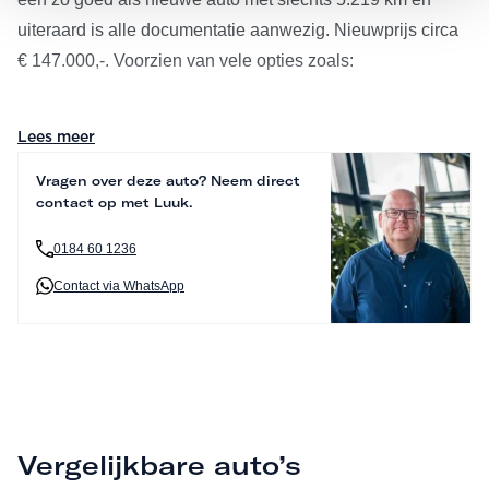
uiteraard is alle documentatie aanwezig. Nieuwprijs circa
€ 147.000,-. Voorzien van vele opties zoals:
S06F1: Bowers & Wilkins Diamond Surround Sound
Lees meer
System
Vragen over deze auto? Neem direct
S05AU: Driving Assistant Professional
contact op met Luuk.
S05DW: Parking Assistant Professional
S02VR: Adaptief onderstel met luchtvering voor en achter
0184 60 1236
S02VH: Integral Active Steering
Contact via WhatsApp
S0407: Glazen panoramadak Sky Lounge
S04T7: Massagefunctie voor beide voorstoelen
S03AC: Trekhaak met elektrisch wegklapbare kogel
S04MA: M Multifunctionele voorstoelen
S06U3: Head-up display
Vergelijkbare auto’s
Design en Exclusiviteit