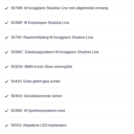
S07M9: M hoogglans Shadow Line met uitgebreide omvang
S03MF: M Koplampen Shadow Line
S0760: Raamomlijsting M hoogglans Shadow Line
S03MC: Dakdraagsysteem M hoogglans Shadow Line
S03DN: BMW Iconic Glow nierengrille
S0420: Extra getint glas achter
S03KA: Geluidswerende ramen
S03M2: M Sportremsysteem rood
S0552: Adaptieve LED koplampen