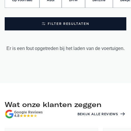
Op voorraad
Audi
BMW
Benzine
Bekijk 
FILTER RESULTATEN
Er is een fout opgetreden bij het laden van de voertuigen.
Wat onze klanten zeggen
Google Reviews
BEKIJK ALLE REVIEWS
4.8