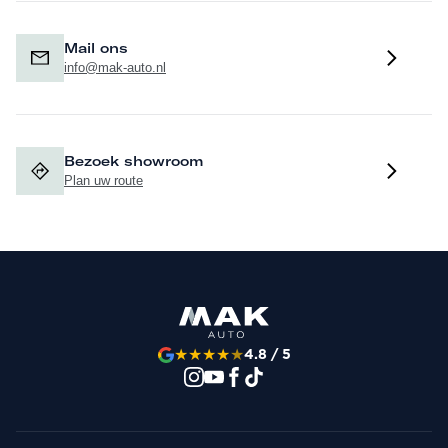
Mail ons
info@mak-auto.nl
Bezoek showroom
Plan uw route
★
★
★
★
★
4.8 / 5