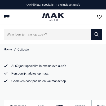
Exclusieve occasions
Al 60 jaar specialist in exclusieve auto's
Jong gebruikt, grondig gecontroleerd en klaar voor een
MENU
nieuw avontuur. Ontdek onze collectie Porsche, Audi,
BMW en Mercedes bij MAK Auto in Groot-Ammers.
DIRECT CONTACT OPNEMEN
/
Collectie
Home
Al 60 jaar specialist in exclusieve auto's
Persoonlijk advies op maat
Gedreven door passie en vakmanschap