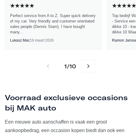
Perfect service from A to Z. Super quick delivery
Top bedrijf W
of my car. Very friendly and customer orientated
- Service een
sales people (Dennis Stam). I have bought
dikke 10 - kwa
many...
dikke 10 Waa
Lukasz Mac
19 maart 2026
Ramon Janss
1
10
/
Voorraad exclusieve occasions
bij MAK auto
Een nieuwe auto aanschaffen is vaak een groot
aankoopbedrag, een occasion kopen biedt dan ook een