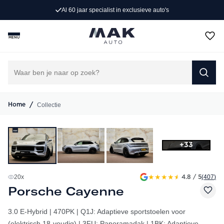
Persoonlijk advies op maat
MENU
/
Collectie
Home
+33
★
★
★
★
★
20
x
(407
)
4.8 / 5
Porsche Cayenne
3.0 E-Hybrid | 470PK | Q1J: Adaptieve sportstoelen voor
(elektrisch 18-voudig) | 3FU: Panoramadak | 1BK: Adaptieve