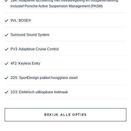
1BK: Adaptieve luchtvering met niveauregeling en hoogteverstelling
inclusief Porsche Active Suspension Management (PASM)
9VL: BOSE®
Surround Sound System
PV3: Adaptieve Cruise Control
4F2: Keyless Entry
2D5: SportDesign pakket hoogglans zwart
1D3: Elektrisch uitklapbare trekhaak
BEKIJK ALLE OPTIES