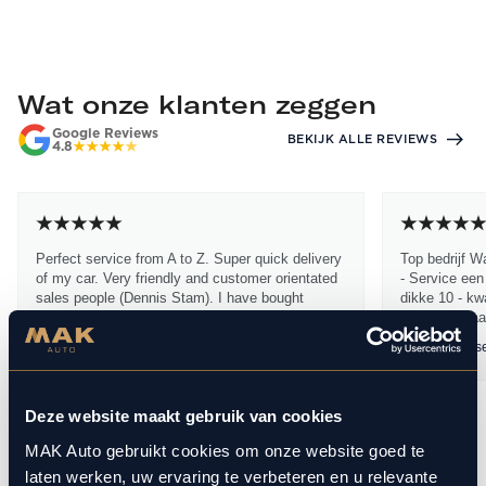
Wat onze klanten zeggen
Google Reviews
BEKIJK ALLE REVIEWS
4.8
Perfect service from A to Z. Super quick delivery
Top bedrijf W
of my car. Very friendly and customer orientated
- Service een
sales people (Dennis Stam). I have bought
dikke 10 - kwa
many...
dikke 10 Waa
Lukasz Mac
19 maart 2026
Ramon Janss
Deze website maakt gebruik van cookies
1
10
/
MAK Auto gebruikt cookies om onze website goed te
laten werken, uw ervaring te verbeteren en u relevante