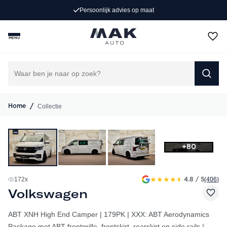
(406)
4.8
/ 5
MENU
/
Collectie
Home
+80
★
★
★
★
★
172
x
(406
)
4.8 / 5
Volkswagen
ABT XNH High End Camper | 179PK | XXX: ABT Aerodynamics
Package met ABT frontgrille, frontskirt, rearskirt en side rails |