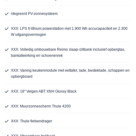
ntegreerd PV-zonnesysteem
XXX: LPS II lithium powerstation met 1.900 Wh accucapaciteit en 2.300
W uitgangsvermogen
XXX: Volledig ombouwbare Reimo slaap-/zitbank inclusief opbergtas,
bankafwerking en schoenenrek
XXX: Vaning keukenmodule met eettafel, lade, besteklade, schappen en
opbergboard
XXX: 18" Velgen ABT XNH Glossy Black
XXX: Muurzonnescherm Thule 4200
XXX: Thule fietsendrager
XXX: Afneembare trekhaak