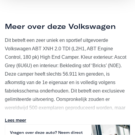
Meer over deze Volkswagen
Dit betreft een zeer uniek en sportief uitgevoerde
Volkswagen ABT XNH 2.0 TDI (L2H1, ABT Engine
Control, 180 pk) High End Camper. Kleur exterieur: Ascot
Grey (6U6U) en interieur: Bekleding stof ‘Bricks’ (N0E).
Deze camper heeft slechts 56.911 km gereden, is
afkomstig van de 1e eigenaar en is volledig volgens
fabrieksschema onderhouden. Dit betreft een exclusieve
gelimiteerde uitvoering. Oorspronkelijk zouden er
wereldwijd 500 exemplaren geproduceerd worden, maar
uiteindelijk zijn er slechts 40 gebouwd. Van deze 40
Lees meer
voertuigen betreft dit bovendien één van slechts 22 High
Vragen over deze auto? Neem direct
End-uitvoeringen. Uiteraard is alle documentatie