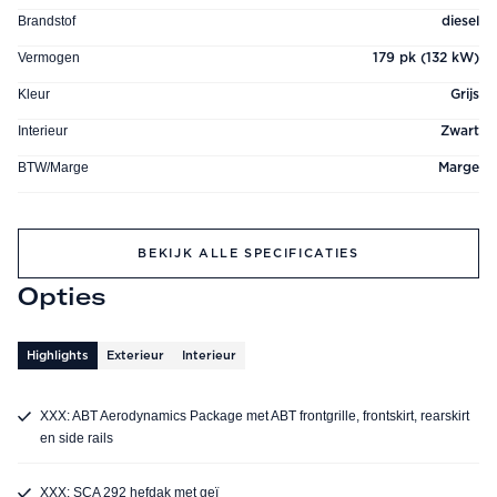
Brandstof
diesel
Vermogen
179 pk (132 kW)
Kleur
Grijs
Interieur
Zwart
BTW/Marge
Marge
BEKIJK ALLE SPECIFICATIES
Opties
Highlights
Exterieur
Interieur
XXX: ABT Aerodynamics Package met ABT frontgrille, frontskirt, rearskirt
en side rails
XXX: SCA 292 hefdak met geï