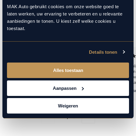
MAK Auto gebruikt cookies om onze website goed te
laten werken, uw ervaring te verbeteren en u relevante
Wat onze klanten zeggen
aanbiedingen te tonen. U kiest zelf welke cookies u
toestaat.
Google Reviews
BEKIJK ALLE REVIEWS
4.8
Details tonen
Perfect service from A to Z. Super quick delivery
Top bedrijf W
Alles toestaan
of my car. Very friendly and customer orientated
- Service een
sales people (Dennis Stam). I have bought
dikke 10 - kwa
many...
dikke 10 Waa
Aanpassen
Lukasz Mac
19 maart 2026
Ramon Janss
Weigeren
1
10
/