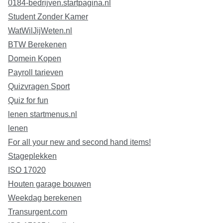
0184-bedrijven.startpagina.nl
Student Zonder Kamer
WatWilJijWeten.nl
BTW Berekenen
Domein Kopen
Payroll tarieven
Quizvragen Sport
Quiz for fun
lenen startmenus.nl
lenen
For all your new and second hand items!
Stageplekken
ISO 17020
Houten garage bouwen
Weekdag berekenen
Transurgent.com