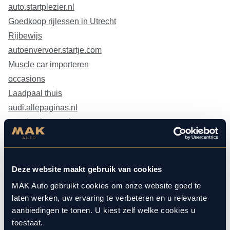
auto.startplezier.nl
Goedkoop rijlessen in Utrecht
Rijbewijs
autoenvervoer.startje.com
Muscle car importeren
occasions
Laadpaal thuis
audi.allepaginas.nl
auto.beginspot.nl
auto.verzamelgids.nl
autogarage.bestevanhetnet.nl
Auto kopen in duitsland
Deze website maakt gebruik van cookies
vervoer.eigenstart.nl
MAK Auto gebruikt cookies om onze website goed te
Autoruit reparatie
laten werken, uw ervaring te verbeteren en u relevante
Trouwauto huren
aanbiedingen te tonen. U kiest zelf welke cookies u
toestaat.
Vervoer