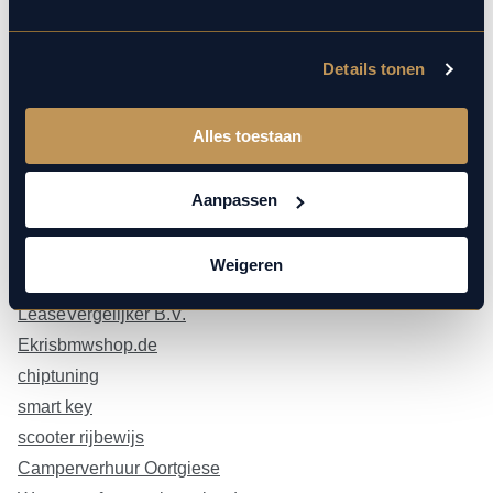
Lease
Details tonen
Shortlease
lease.startkabel.nl
Alles toestaan
totalcarlease.nl
lease
Aanpassen
Shortlease
Linkpartners
Weigeren
LeaseVergelijker B.V.
Ekrisbmwshop.de
chiptuning
smart key
scooter rijbewijs
Camperverhuur Oortgiese