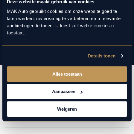
Deze website maakt gebruik van cookies
Staat jouw droomauto er niet bij? Bespaar tijd, laat ons het werk
doen. Met jouw wensen en ons netwerk regelen we snel de juiste
MAK Auto gebruikt cookies om onze website goed te
auto.
laten werken, uw ervaring te verbeteren en u relevante
aanbiedingen te tonen. U kiest zelf welke cookies u
toestaat.
CONTACT VIA WHATSAPP
MAIL ONS
Details tonen
Contact via WhatsApp
Alles toestaan
Binnen 1 werkdag antwoord
Aanpassen
Bel ons
Weigeren
0184 60 12 36