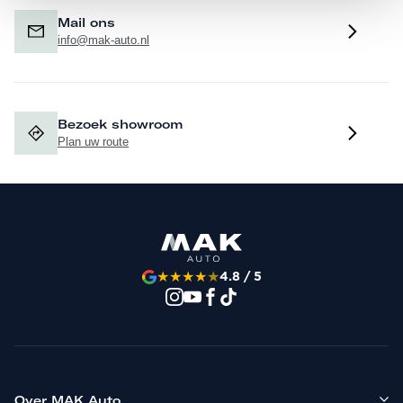
Mail ons
info@mak-auto.nl
Bezoek showroom
Plan uw route
★
★
★
★
★
4.8 / 5
Over MAK Auto