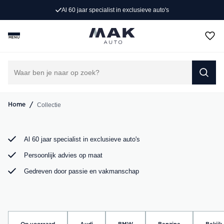
Exclusieve occasions
Al 60 jaar specialist in exclusieve auto's
Jong gebruikt, grondig gecontroleerd en klaar voor een
MENU
nieuw avontuur. Ontdek onze collectie Porsche, Audi,
BMW en Mercedes bij MAK Auto in Groot-Ammers.
DIRECT CONTACT OPNEMEN
/
Collectie
Home
Al 60 jaar specialist in exclusieve auto's
Persoonlijk advies op maat
Gedreven door passie en vakmanschap