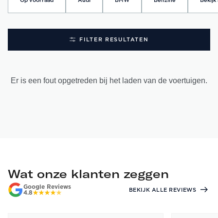
Op voorraad
Audi
BMW
Benzine
Bekijk 
FILTER RESULTATEN
Er is een fout opgetreden bij het laden van de voertuigen.
Wat onze klanten zeggen
Google Reviews
BEKIJK ALLE REVIEWS
4.8