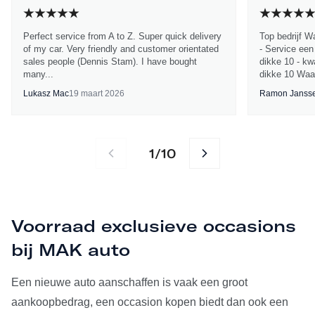
Perfect service from A to Z. Super quick delivery
Top bedrijf W
of my car. Very friendly and customer orientated
- Service een
sales people (Dennis Stam). I have bought
dikke 10 - kwa
many...
dikke 10 Waa
Lukasz Mac
19 maart 2026
Ramon Janss
1
10
/
Voorraad exclusieve occasions
bij MAK auto
Een nieuwe auto aanschaffen is vaak een groot
aankoopbedrag, een occasion kopen biedt dan ook een