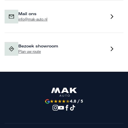
Mail ons
info@mak-auto.nl
Bezoek showroom
Plan uw route
★
★
★
★
★
4.8 / 5