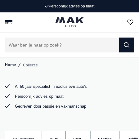
Exclusieve occasions
Persoonlijk advies op maat
Jong gebruikt, grondig gecontroleerd en klaar voor een
MENU
nieuw avontuur. Ontdek onze collectie Porsche, Audi,
BMW en Mercedes bij MAK Auto in Groot-Ammers.
DIRECT CONTACT OPNEMEN
/
Collectie
Home
Al 60 jaar specialist in exclusieve auto's
Persoonlijk advies op maat
Gedreven door passie en vakmanschap