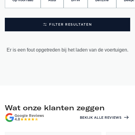
Op voorraad
Audi
BMW
Benzine
Bekijk 
FILTER RESULTATEN
Er is een fout opgetreden bij het laden van de voertuigen.
Wat onze klanten zeggen
Google Reviews
BEKIJK ALLE REVIEWS
4.8