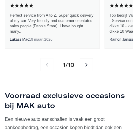
Perfect service from A to Z. Super quick delivery
Top bedrijf W
of my car. Very friendly and customer orientated
- Service een
sales people (Dennis Stam). I have bought
dikke 10 - kwa
many...
dikke 10 Waa
Lukasz Mac
19 maart 2026
Ramon Janss
1
10
/
Voorraad exclusieve occasions
bij MAK auto
Een nieuwe auto aanschaffen is vaak een groot
aankoopbedrag, een occasion kopen biedt dan ook een