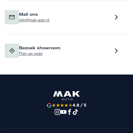
Mail ons
info@mak-auto.nl
Bezoek showroom
Plan uw route
★
★
★
★
★
4.8 / 5