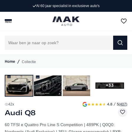
ist in exclusieve auto's
Persoonlijk advi
MENU
/
Collectie
Home
+33
★
★
★
★
★
42
x
(407
)
4.8 / 5
Audi Q8
60 TFSI e Quattro Pro Line S Competition | 489PK | Q0Q0:
Nardogrijs (Audi Exclusive) | 3FU: Glazen panoramadak | PXB: