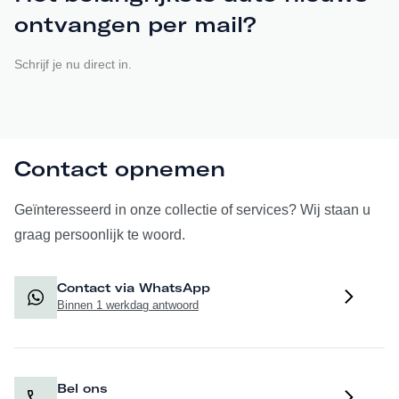
gevoel van ruimte en luxe.
ontvangen per mail?
Schrijf je nu direct in.
Volledig Optielijst:
Exterieur
Contact opnemen
Q0Q0: Nardogrijs (Audi Exclusive)
3FU: Glazen panoramadak
Geïnteresseerd in onze collectie of services? Wij staan u
4ZP: Optiekpakket zwart plus
graag persoonlijk te woord.
PXB: HD Matrix LED-koplampen inclusief Audi laserlicht
8SC: OLED-achterlichten
Contact via WhatsApp
Binnen 1 werkdag antwoord
58U: 23" Velgen Audi Sport, 10-spaak-trapezoïde, zwart
QL5: Privacy glas
6FJ: Buitenspiegelkappen in zwart
3S2: Dakreling zwart
Bel ons