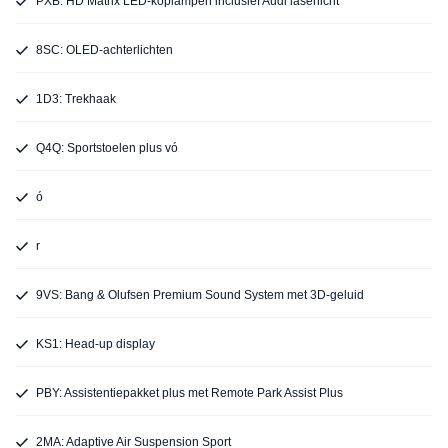
PXB: HD Matrix LED-koplampen inclusief Audi laserlicht
8SC: OLED-achterlichten
1D3: Trekhaak
Q4Q: Sportstoelen plus vó
ó
r
9VS: Bang & Olufsen Premium Sound System met 3D-geluid
KS1: Head-up display
PBY: Assistentiepakket plus met Remote Park Assist Plus
2MA: Adaptive Air Suspension Sport