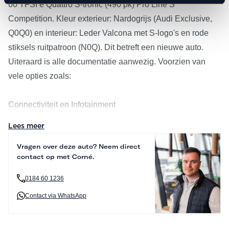
60 TFSI e Quattro S-tronic (490 pk) Pro Line S
Competition. Kleur exterieur: Nardogrijs (Audi Exclusive,
Q0Q0) en interieur: Leder Valcona met S-logo's en rode
stiksels ruitpatroon (N0Q). Dit betreft een nieuwe auto.
Uiteraard is alle documentatie aanwezig. Voorzien van
vele opties zoals:
Connectiviteit en Infotainment
Deze Audi Q8 beschikt over Audi Virtual Cockpit Plus
Lees meer
(9S8), Audi Connect diensten (IT3, IU4 en JE3), Audi
Vragen over deze auto? Neem direct
Connect noodoproep & service (IW3), DAB+ digitale radio
contact op met Corné.
(QV3) en Comforttelefonie (9ZE). Dankzij het Bang &
Olufsen Premium Sound System met 3D-geluid (9VS)
0184 60 1236
geniet u van een indrukwekkende geluidsbeleving. Via de
Contact via WhatsApp
diverse USB-aansluitingen (UE8) en de uitgebreide
connectiviteitsmogelijkheden blijft u altijd verbonden.