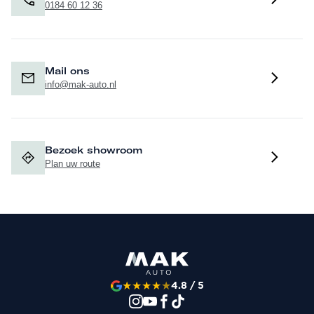
4GR: Verwarmbare voorruit van isolerend glas
0184 60 12 36
9PF: Adaptieve ruitenwissers met geïntegreerde sproeiers
6XL: Buitenspiegels elektrisch inklapbaar, verwarmbaar,
automatisch dimmend en met geheugenfunctie
Mail ons
1D3: Trekhaak
info@mak-auto.nl
Interieur
Bezoek showroom
N0Q: Leder Valcona met S-logo's en stiksels ruitpatroon
Plan uw route
YYB: Audi Sport rode stiksels
Q4Q: Sportstoelen plus vóór
PV6: Voorstoelen elektrisch verstelbaar inclusief
geheugenfunctie voor beide voorstoelen
7P1: Elektrisch verstelbare lendensteunen vóór
4A4: Stoelverwarming vóór en achter
★
★
★
★
★
4.8 / 5
4D8: Stoelventilatie en massagefunctie vóór