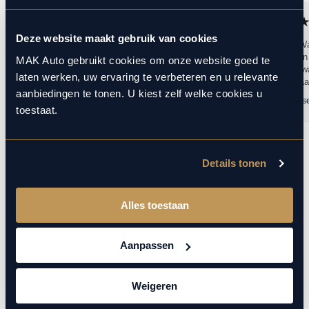
Deze website maakt gebruik van cookies
Perfect service from A to Z. Super quick delivery
Top bedrijf W
of my car. Very friendly and customer orientated
- Service een
MAK Auto gebruikt cookies om onze website goed te
sales people (Dennis Stam). I have bought
dikke 10 - kwa
laten werken, uw ervaring te verbeteren en u relevante
many...
dikke 10 Waa
aanbiedingen te tonen. U kiest zelf welke cookies u
Lukasz Mac
19 maart 2026
Ramon Janss
toestaat.
1
10
/
Details tonen
Alles toestaan
Aanpassen
Meer over deze Audi Q8
Weigeren
Dit betreft een zeer luxe en krachtig uitgevoerde Audi Q8