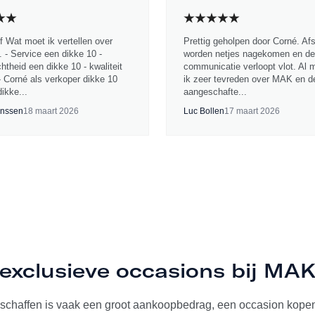
jf Wat moet ik vertellen over
Prettig geholpen door Corné. Af
 - Service een dikke 10 -
worden netjes nagekomen en de
chtheid een dikke 10 - kwaliteit
communicatie verloopt vlot. Al 
- Corné als verkoper dikke 10
ik zeer tevreden over MAK en d
ikke...
aangeschafte...
nssen
18 maart 2026
Luc Bollen
17 maart 2026
exclusieve occasions bij MA
schaffen is vaak een groot aankoopbedrag, een occasion kopen