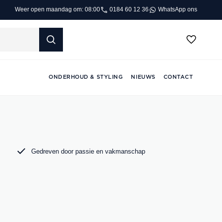
0184 60 12 36
WhatsApp ons
Weer open maandag om: 08:00
ONDERHOUD & STYLING
NIEUWS
CONTACT
Gedreven door passie en vakmanschap