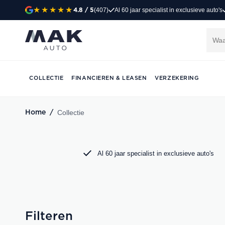
(407)
Al 60 jaar specialist in exclusieve auto's
4.8
/ 5
Exclusieve occasi
Jong gebruikt, grondig gecontroleerd en klaar 
Porsche, Audi, BMW en Mercedes bij MAK Aut
COLLECTIE
FINANCIEREN & LEASEN
VERZEKERING
DIRECT CONTACT OPNEMEN
Collectie
Home
/
Al 60 jaar specialist in exclusieve auto's
Filteren