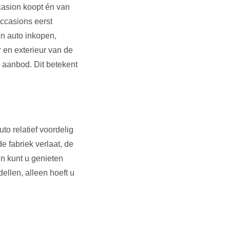
ccasion koopt én van
occasions eerst
en auto inkopen,
r en exterieur van de
s aanbod. Dit betekent
to relatief voordelig
e fabriek verlaat, de
en kunt u genieten
dellen, alleen hoeft u