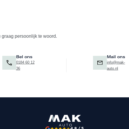
u graag persoonlijk te woord.
Bel ons
Mail ons
0184 60 12
info@mak-
36
auto.nl
★
★
★
★
★
4.8 / 5