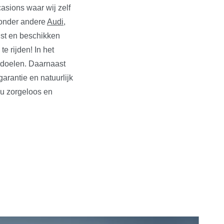
asions waar wij zelf
n onder andere
Audi
,
ust en beschikken
e rijden! In het
edoelen. Daarnaast
rantie en natuurlijk
 u zorgeloos en