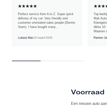
Perfect service from A to Z. Super quick
Top bedri
delivery of my car. Very friendly and
Mak Auto.
customer orientated sales people (Dennis
Klantgeri
Stam). I have bought many...
dikke 10 
Waarom d
Lukasz Mac
19 maart 2026
Ramon Ja
Voorraad 
Een nieuwe auto aan