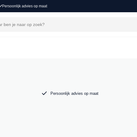
Persoonlijk advies op maat
ons
voor een nieuw avontuur. Ontdek onze collectie
o in Groot-Ammers.
Persoonlijk advies op maat