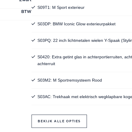
Zwart
S09T1: M Sport exterieur
BTW
S03DP: BMW Iconic Glow exterieurpakket
S03PQ: 22 inch lichtmetalen wielen Y-Spaak (Styli
S0420: Extra getint glas in achterportierruiten, acht
achterruit
S03M2: M Sportremsysteem Rood
S03AC: Trekhaak met elektrisch wegklapbare koge
BEKIJK ALLE OPTIES