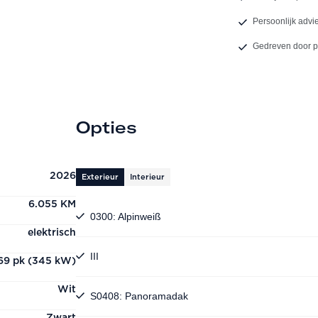
Persoonlijk advi
Gedreven door 
Opties
2026
Exterieur
Interieur
6.055 KM
0300: Alpinweiß
elektrisch
III
69 pk (345 kW)
Wit
S0408: Panoramadak