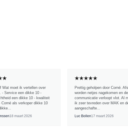
jf Wat moet ik vertellen over
Prettig geholpen door Corné. Af
 - Service een dikke 10 -
worden netjes nagekomen en de
chtheid een dikke 10 - kwaliteit
communicatie verloopt vlot. Al 
- Corné als verkoper dikke 10
ik zeer tevreden over MAK en d
ikke...
aangeschafte...
nssen
18 maart 2026
Luc Bollen
17 maart 2026