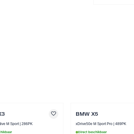
Up Display (0617) wordt alle essentiële
X3
BMW X5
Innovation Pack (07EW) brengt extra luxe en
High Executive M Sport | 286PK
xDrive50e M Sport Pro | 489PK
und Sound System (0674) voor een
chikbaar
Direct beschikbaar