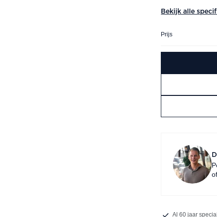
Bekijk alle speci
Prijs
D
P
o
Al 60 jaar specia