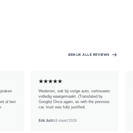
BEKIJK ALLE REVIEWS
spraken
Wederom, ook bij vorige auto, vertrouwen
volledig waargemaakt. (Translated by
met al ben
Google) Once again, as with the previous
e
car, trust was fully justified.
Erik Juch
16 maart 2026