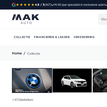
(407)
Al 60 jaar specialist in exclusieve auto's
4.8
/ 5
COLLECTIE
FINANCIEREN & LEASEN
VERZEKERING
Collectie
Home
/
47
x
bekeken