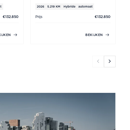
t
2026
5.219 KM
Hybride
automaat
Prijs
P
€132.850
€132.850
KIJKEN
BEKIJKEN