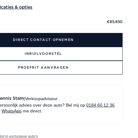
ficaties & opties
€85.850
DIRECT CONTACT OPNEMEN
INRUILVOORSTEL
PROEFRIT AANVRAGEN
Verkoopadviseur
|
ennis Stam
ersoonlijk advies over deze auto? Bel mij op
0184 60 12 36
f
WhatsApp
me direct.
list in exclusieve auto's