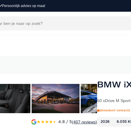
Persoonlijk advies op maat
BMW i
50 xDrive M Sport
Binnenkort verwacht
★
★
★
★
★
(407
reviews
)
4.8 / 5
2026
6.055 