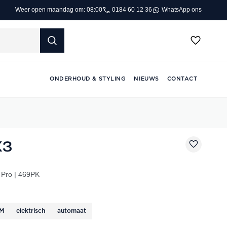
0184 60 12 36
WhatsApp ons
Weer open maandag om: 08:00
ONDERHOUD & STYLING
NIEUWS
CONTACT
X3
 Pro | 469PK
KM
elektrisch
automaat