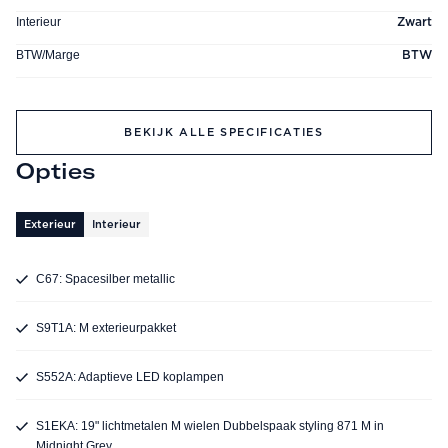
Interieur
Zwart
BTW/Marge
BTW
BEKIJK ALLE SPECIFICATIES
Opties
Exterieur
Interieur
C67: Spacesilber metallic
S9T1A: M exterieurpakket
S552A: Adaptieve LED koplampen
S1EKA: 19" lichtmetalen M wielen Dubbelspaak styling 871 M in
Midnight Grey