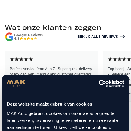
Wat onze klanten zeggen
Google Reviews
BEKIJK ALLE REVIEWS
4.8
Perfect service from A to Z. Super quick delivery
Top bedrijf W
of my car. Very friendly and customer orientated
- Service een
sales people (Dennis Stam). I have bought
dikke 10 - kwa
many...
dikke 10 Waa
Lukasz Mac
19 maart 2026
Ramon Janss
Deze website maakt gebruik van cookies
MAK Auto gebruikt cookies om onze website goed te
1
10
/
laten werken, uw ervaring te verbeteren en u relevante
aanbiedingen te tonen. U kiest zelf welke cookies u