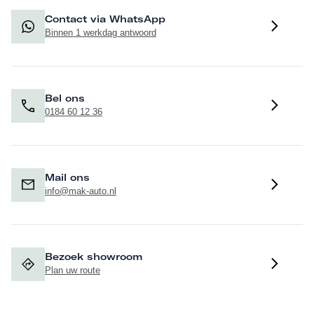
in Midnight Grey (S1EKA), het M Sportremsysteem Rot
Contact via WhatsApp
(S3M2A), M Koplampen Shadow Line (S3MFA), M
Binnen 1 werkdag antwoord
dakdraagsysteem hoogglans Shadow Line (S3MCA), M
achterspoiler (S754A), M zijruitomlijsting hoogglans
Shadow Line (S760A) en M Hoogglans Shadow Line met
Bel ons
uitgebreide omvang (S7M9A) geven de auto een
0184 60 12 36
uitgesproken sportieve en premium uitstraling.
Mail ons
info@mak-auto.nl
Vraag nu een proefrit of inruilvoorstel aan en ervaar zelf de
luxe, efficiëntie en sportieve uitstraling van deze compleet
uitgevoerde BMW X1 xDrive25e.
Bezoek showroom
Plan uw route
Deze auto is voorzien van fabrieksgarantie tot 19-09-2027.
Wilt u volledig zorgeloos wegrijden, bieden wij voor 995,-