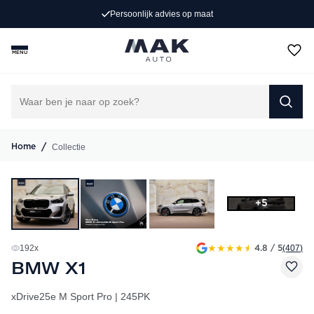
(407)
4.8
/ 5
MENU
/
Collectie
Home
+5
★
★
★
★
★
192
x
(407
)
4.8 / 5
BMW X1
xDrive25e M Sport Pro | 245PK