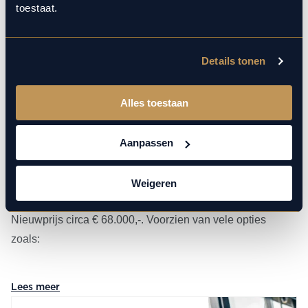
toestaat.
Details tonen
Meer over deze BMW X1
Alles toestaan
Dit betreft een zeer luxe en sportief uitgevoerde BMW X1
xDrive25e (245 pk) in de M Sport Pro uitvoering. Kleur
exterieur: Spacesilber metallic (C67) en interieur:
Aanpassen
Alcantara/Veganza zwart met blauw stiksel (KTNL). Deze
auto heeft slechts 9.771 km gereden en verkeert in
Weigeren
nieuwstaat! Uiteraard is alle documentatie aanwezig.
Nieuwprijs circa € 68.000,-. Voorzien van vele opties
zoals:
P33BA: M Sportpakket Pro
Lees meer
S552A: Adaptieve LED koplampen