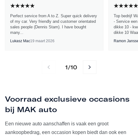
Perfect service from A to Z. Super quick delivery
Top bedrijf W
of my car. Very friendly and customer orientated
- Service een
sales people (Dennis Stam). I have bought
dikke 10 - kwa
many...
dikke 10 Waa
Lukasz Mac
19 maart 2026
Ramon Janss
1
10
/
Voorraad exclusieve occasions
bij MAK auto
Een nieuwe auto aanschaffen is vaak een groot
aankoopbedrag, een occasion kopen biedt dan ook een