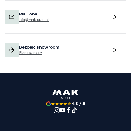
Mail ons
info@mak-auto.nl
Bezoek showroom
Plan uw route
★
★
★
★
★
4.8 / 5