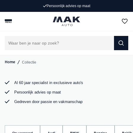
Exclusieve occasions
Persoonlijk advies op maat
Jong gebruikt, grondig gecontroleerd en klaar voor een
MENU
nieuw avontuur. Ontdek onze collectie Porsche, Audi,
BMW en Mercedes bij MAK Auto in Groot-Ammers.
DIRECT CONTACT OPNEMEN
/
Collectie
Home
Al 60 jaar specialist in exclusieve auto's
Persoonlijk advies op maat
Gedreven door passie en vakmanschap