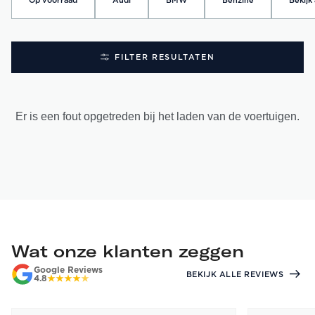
Op voorraad
Audi
BMW
Benzine
Bekijk 
FILTER RESULTATEN
Er is een fout opgetreden bij het laden van de voertuigen.
Wat onze klanten zeggen
Google Reviews
BEKIJK ALLE REVIEWS
4.8