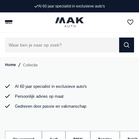
Exclusieve occasions
Al 60 jaar specialist in exclusieve auto's
Jong gebruikt, grondig gecontroleerd en klaar voor een
MENU
nieuw avontuur. Ontdek onze collectie Porsche, Audi,
BMW en Mercedes bij MAK Auto in Groot-Ammers.
DIRECT CONTACT OPNEMEN
/
Collectie
Home
Al 60 jaar specialist in exclusieve auto's
Persoonlijk advies op maat
Gedreven door passie en vakmanschap