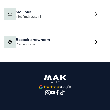
Mail ons
info@mak-auto.nl
Bezoek showroom
Plan uw route
★
★
★
★
★
4.8 / 5