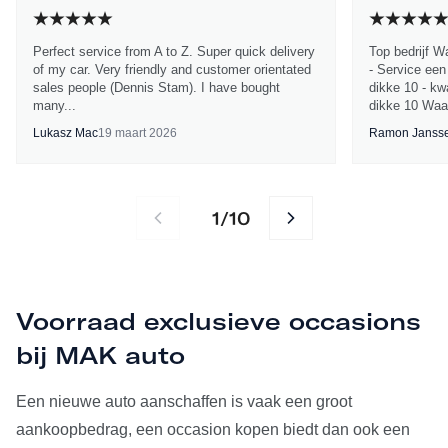
Perfect service from A to Z. Super quick delivery
Top bedrijf W
of my car. Very friendly and customer orientated
- Service een
sales people (Dennis Stam). I have bought
dikke 10 - kwa
many...
dikke 10 Waa
Lukasz Mac
19 maart 2026
Ramon Janss
1
10
/
Voorraad exclusieve occasions
bij MAK auto
Een nieuwe auto aanschaffen is vaak een groot
aankoopbedrag, een occasion kopen biedt dan ook een