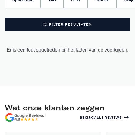
Op voorraad
Audi
BMW
Benzine
Bekijk 
FILTER RESULTATEN
Er is een fout opgetreden bij het laden van de voertuigen.
Wat onze klanten zeggen
Google Reviews
BEKIJK ALLE REVIEWS
4.8