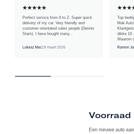
Perfect service from A to Z. Super quick
Top bedri
delivery of my car. Very friendly and
Mak Auto.
customer orientated sales people (Dennis
Klantgeri
Stam). I have bought many...
dikke 10 
Waarom d
Lukasz Mac
19 maart 2026
Ramon Ja
Voorraad 
Een nieuwe auto aan