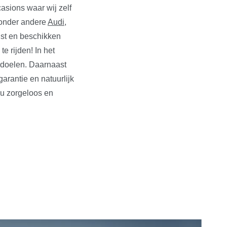
asions waar wij zelf
n onder andere
Audi
,
ust en beschikken
e rijden! In het
edoelen. Daarnaast
rantie en natuurlijk
 u zorgeloos en