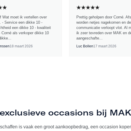
jf Wat moet ik vertellen over
Prettig geholpen door Corné. Af
 - Service een dikke 10 -
worden netjes nagekomen en de
chtheid een dikke 10 - kwaliteit
communicatie verloopt vlot. Al 
- Corné als verkoper dikke 10
ik zeer tevreden over MAK en d
ikke...
aangeschafte...
nssen
18 maart 2026
Luc Bollen
17 maart 2026
exclusieve occasions bij MA
schaffen is vaak een groot aankoopbedrag, een occasion kopen