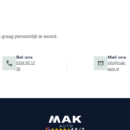
u graag persoonlijk te woord.
Bel ons
Mail ons
0184 60 12
info@mak-
36
auto.nl
★
★
★
★
★
4.8 / 5