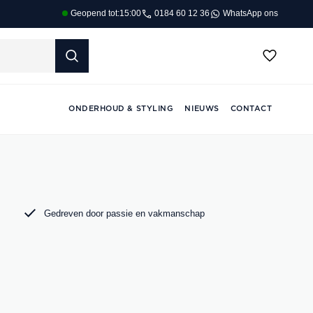
0184 60 12 36
WhatsApp ons
Geopend tot:
15:00
ONDERHOUD & STYLING
NIEUWS
CONTACT
Gedreven door passie en vakmanschap