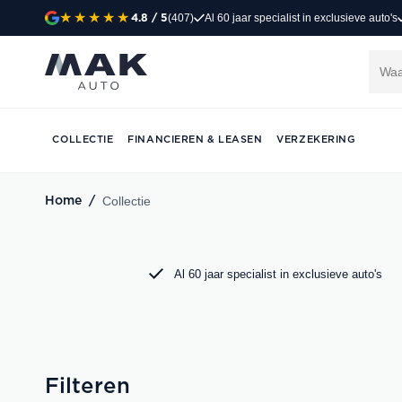
(407)
Al 60 jaar specialist in exclusieve auto's
4.8
/ 5
Exclusieve occasi
Jong gebruikt, grondig gecontroleerd en klaar 
Porsche, Audi, BMW en Mercedes bij MAK Aut
COLLECTIE
FINANCIEREN & LEASEN
VERZEKERING
DIRECT CONTACT OPNEMEN
Collectie
Home
/
Al 60 jaar specialist in exclusieve auto's
Filteren