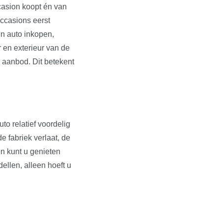
ccasion koopt én van
occasions eerst
en auto inkopen,
r en exterieur van de
s aanbod. Dit betekent
to relatief voordelig
e fabriek verlaat, de
en kunt u genieten
dellen, alleen hoeft u