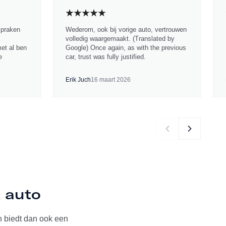
spraken
Wederom, ook bij vorige auto, vertrouwen
volledig waargemaakt. (Translated by
met al ben
Google) Once again, as with the previous
e
car, trust was fully justified.
Erik Juch
16 maart 2026
K auto
 biedt dan ook een