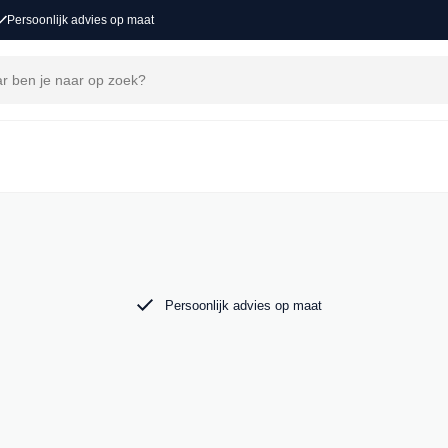
Persoonlijk advies op maat
ons
voor een nieuw avontuur. Ontdek onze collectie
o in Groot-Ammers.
Persoonlijk advies op maat