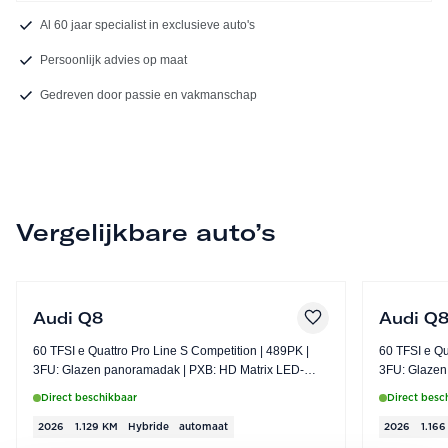
Al 60 jaar specialist in exclusieve auto's
Persoonlijk advies op maat
Gedreven door passie en vakmanschap
Vergelijkbare auto’s
Audi Q8
Audi Q
60 TFSI e Quattro Pro Line S Competition | 489PK |
60 TFSI e Quatt
3FU: Glazen panoramadak | PXB: HD Matrix LED-
3FU: Glazen panorama
koplampen inclusief Audi laserlicht
koplampen in
Direct beschikbaar
Direct besc
2026
1.129 KM
Hybride
automaat
2026
1.16