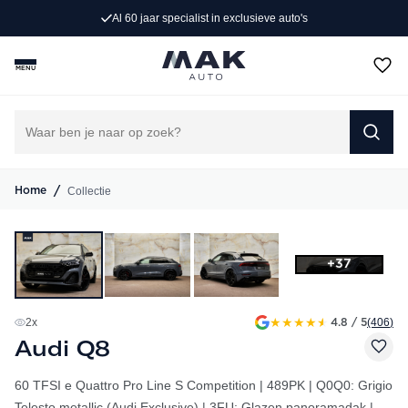
Al 60 jaar specialist in exclusieve auto's
MENU
/
Collectie
Home
+37
★
★
★
★
★
2
x
(406
)
4.8 / 5
Audi Q8
60 TFSI e Quattro Pro Line S Competition | 489PK | Q0Q0: Grigio
Telesto metallic (Audi Exclusive) | 3FU: Glazen panoramadak |