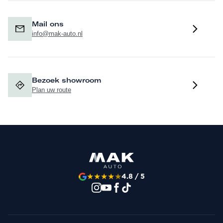
Mail ons
info@mak-auto.nl
Bezoek showroom
Plan uw route
★
★
★
★
★
4.8 / 5