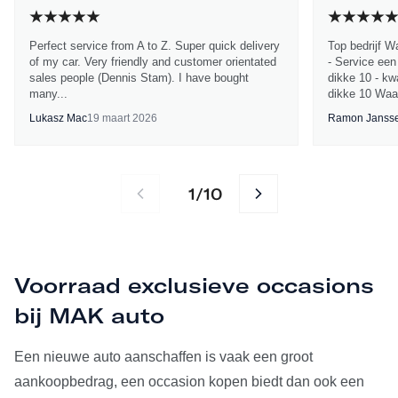
Perfect service from A to Z. Super quick delivery
Top bedrijf W
of my car. Very friendly and customer orientated
- Service een
sales people (Dennis Stam). I have bought
dikke 10 - kwa
many...
dikke 10 Waa
Lukasz Mac
19 maart 2026
Ramon Janss
1
10
/
Voorraad exclusieve occasions
bij MAK auto
Een nieuwe auto aanschaffen is vaak een groot
aankoopbedrag, een occasion kopen biedt dan ook een