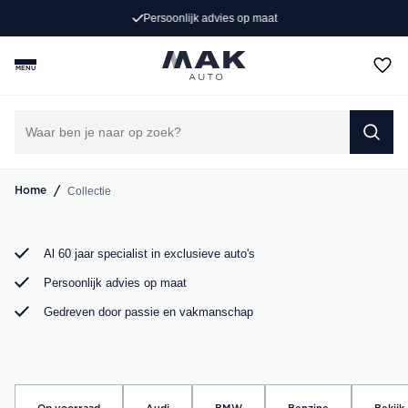
Exclusieve occasions
Persoonlijk advies op maat
Jong gebruikt, grondig gecontroleerd en klaar voor een
MENU
nieuw avontuur. Ontdek onze collectie Porsche, Audi,
BMW en Mercedes bij MAK Auto in Groot-Ammers.
DIRECT CONTACT OPNEMEN
/
Collectie
Home
Al 60 jaar specialist in exclusieve auto's
Persoonlijk advies op maat
Gedreven door passie en vakmanschap