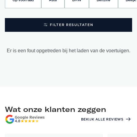
Op voorraad
Audi
BMW
Benzine
Bekijk 
FILTER RESULTATEN
Er is een fout opgetreden bij het laden van de voertuigen.
Wat onze klanten zeggen
Google Reviews
BEKIJK ALLE REVIEWS
4.8