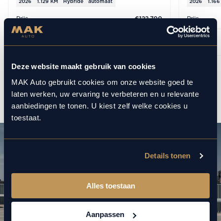
2026
1.129 KM
Hybride
automaat
2026
1.16
Prijs
Prijs
€122.700
BEKIJKEN
Deze website maakt gebruik van cookies
1
12
/
MAK Auto gebruikt cookies om onze website goed te
laten werken, uw ervaring te verbeteren en u relevante
aanbiedingen te tonen. U kiest zelf welke cookies u
toestaat.
Details tonen
Alles toestaan
Aanpassen