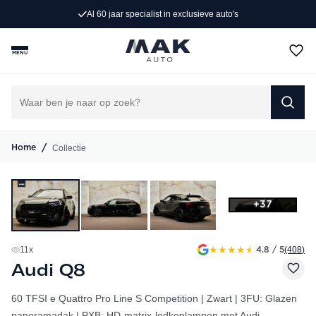
e auto's
Persoonlijk advies op maat
MENU
/
Collectie
Home
+37
★
★
★
★
★
11
x
(408
)
4.8 / 5
Audi Q8
60 TFSI e Quattro Pro Line S Competition | Zwart | 3FU: Glazen
panoramadak | PXB: HD-matrix-ledkoplampen met Audi-