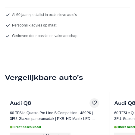
Al 60 jaar specialist in exclusieve auto's
Persoonlijk advies op maat
Gedreven door passie en vakmanschap
Vergelijkbare auto’s
Audi Q8
Audi Q
60 TFSI e Quattro Pro Line S Competition | 489PK |
60 TFSI e Quatt
3FU: Glazen panoramadak | PXB: HD Matrix LED-
3FU: Glazen panorama
koplampen inclusief Audi laserlicht
koplampen in
Direct beschikbaar
Direct besc