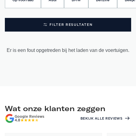
Op voorraad
Audi
BMW
Benzine
Bekijk 
FILTER RESULTATEN
Er is een fout opgetreden bij het laden van de voertuigen.
Wat onze klanten zeggen
Google Reviews
BEKIJK ALLE REVIEWS
4.8