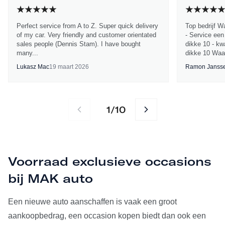
Perfect service from A to Z. Super quick delivery
Top bedrijf W
of my car. Very friendly and customer orientated
- Service een
sales people (Dennis Stam). I have bought
dikke 10 - kwa
many...
dikke 10 Waa
Lukasz Mac
19 maart 2026
Ramon Janss
1
10
/
Voorraad exclusieve occasions
bij MAK auto
Een nieuwe auto aanschaffen is vaak een groot
aankoopbedrag, een occasion kopen biedt dan ook een