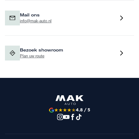
Mail ons
info@mak-auto.nl
Bezoek showroom
Plan uw route
★
★
★
★
★
4.8 / 5