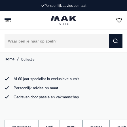
Exclusieve occasions
Persoonlijk advies op maat
Jong gebruikt, grondig gecontroleerd en klaar voor een
MENU
nieuw avontuur. Ontdek onze collectie Porsche, Audi,
BMW en Mercedes bij MAK Auto in Groot-Ammers.
DIRECT CONTACT OPNEMEN
/
Collectie
Home
Al 60 jaar specialist in exclusieve auto's
Persoonlijk advies op maat
Gedreven door passie en vakmanschap