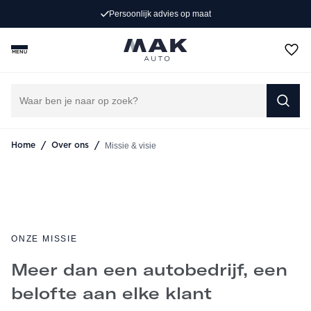
(407)
4.8
/ 5
MENU
Onze missie & visie
CONTACT VIA WHATSAPP
/
/
Missie & visie
Home
Over ons
ONZE MISSIE
Meer dan een autobedrijf, een
belofte aan elke klant