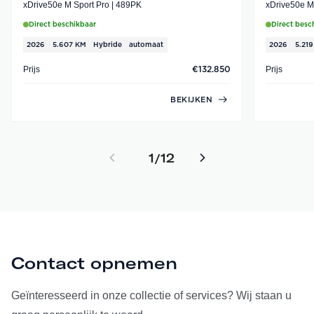
xDrive50e M Sport Pro | 489PK
Direct beschikbaar
Direct besc
2026
5.607 KM
Hybride
automaat
2026
5.21
Prijs
Prijs
€132.850
BEKIJKEN
1
12
/
Contact opnemen
Geïnteresseerd in onze collectie of services? Wij staan u