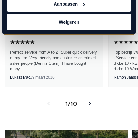
Aanpassen
een 9.6
Google Reviews
BEKIJK ALLE REVIEWS
4.8
Weigeren
Perfect service from A to Z. Super quick delivery
Top bedrijf W
of my car. Very friendly and customer orientated
- Service een
sales people (Dennis Stam). I have bought
dikke 10 - kwa
many...
dikke 10 Waa
Lukasz Mac
19 maart 2026
Ramon Janss
1
10
/