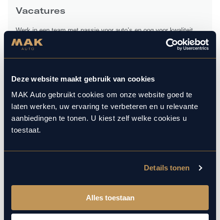
Vacatures
Werk in een team met passie voor auto’s en oog voor kwaliteit.
Samen zorgen wij elke dag voor een premium ervaring voor onze
klanten.
Bekijk vacatures
Deze website maakt gebruik van cookies
MAK Auto gebruikt cookies om onze website goed te
laten werken, uw ervaring te verbeteren en u relevante
Contact
aanbiedingen te tonen. U kiest zelf welke cookies u
Bekijk hier onze contactgegevens en openingstijden. Heb je een
toestaat.
vraag, stel hem hier.
Contactgegevens
Details tonen
Alles toestaan
Klanten beoordelen ons met