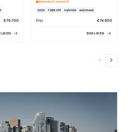
Binnenkort verwacht
t
2025
7.885 KM
Hybride
automaat
Prijs
P
€79.700
€74.900
KIJKEN
BEKIJKEN