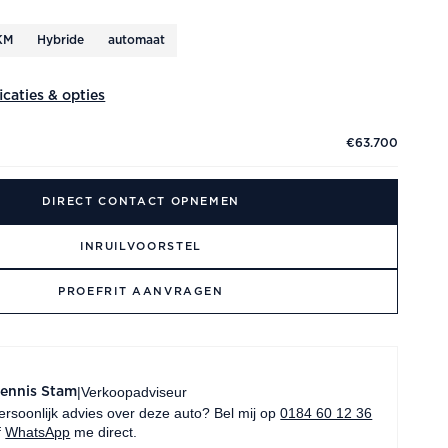
KM
Hybride
automaat
ficaties & opties
€63.700
DIRECT CONTACT OPNEMEN
INRUILVOORSTEL
PROEFRIT AANVRAGEN
Verkoopadviseur
|
ennis Stam
ersoonlijk advies over deze auto? Bel mij op
0184 60 12 36
f
WhatsApp
me direct.