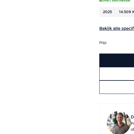
Direct beschikbaar
2025
14.509 
Bekijk alle speci
Prijs
D
P
o