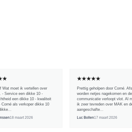
jf Wat moet ik vertellen over
Prettig geholpen door Corné. Af
 - Service een dikke 10 -
worden netjes nagekomen en de
chtheid een dikke 10 - kwaliteit
communicatie verloopt vlot. Al 
- Corné als verkoper dikke 10
ik zeer tevreden over MAK en d
ikke...
aangeschafte...
nssen
18 maart 2026
Luc Bollen
17 maart 2026