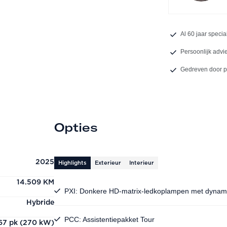
Al 60 jaar specia
Persoonlijk advi
Gedreven door 
Opties
2025
Highlights
Exterieur
Interieur
14.509 KM
PXI: Donkere HD-matrix-ledkoplampen met dynami
Hybride
PCC: Assistentiepakket Tour
67 pk (270 kW)