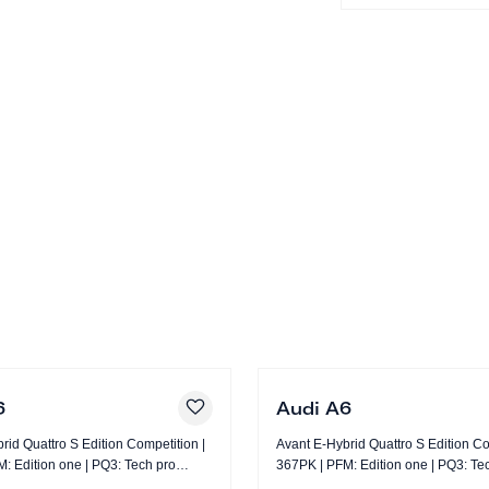
ie plus systeem (7UG) gecombineerd met
e rij- en navigatiegegevens overzichtelijk
nterface plus (IU4), Audi connect diensten,
 Audi phone box light (9ZV) bent u altijd
sen Premium Sound System met 3D-geluid
edere rit.
sistentiepakket City (PCM) beschikt deze
 Cruise Control (8T5),
ef Emergency Assist (6I6), Audi pre sense
6
Audi A6
ulp (7Y1), kruisingsassistent (JX1),
rid Quattro S Edition Competition |
Avant E-Hybrid Quattro S Edition Com
ondersteunen de bestuurder optimaal.
367PK | PFM: Edition one 