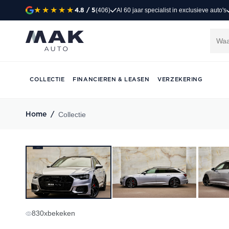
(406)
Al 60 jaar specialist in exclusieve auto's
4.8
/ 5
COLLECTIE
FINANCIEREN & LEASEN
VERZEKERING
Collectie
Home
/
830
x
bekeken