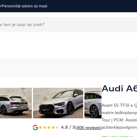
Persoonlijk advies op maat
Audi A
Avant 55 TFSI e Q
matrix-ledkoplamp
Tour | PCM: Assis
★
★
★
★
★
achterklepontgren
(406
reviews
)
4.8 / 5