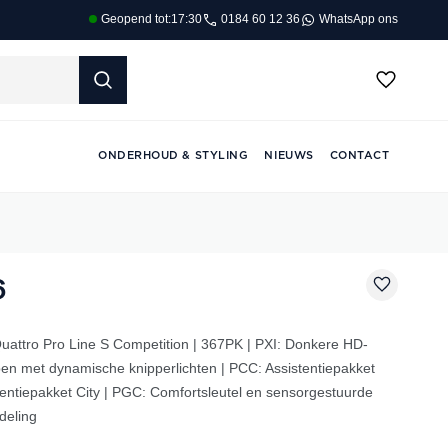
0184 60 12 36
WhatsApp ons
Geopend tot:
17:30
ONDERHOUD & STYLING
NIEUWS
CONTACT
6
uattro Pro Line S Competition | 367PK | PXI: Donkere HD-
en met dynamische knipperlichten | PCC: Assistentiepakket
tentiepakket City | PGC: Comfortsleutel en sensorgestuurde
deling