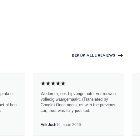
BEKIJK ALLE REVIEWS
spraken
Wederom, ook bij vorige auto, vertrouwen
volledig waargemaakt. (Translated by
met al ben
Google) Once again, as with the previous
e
car, trust was fully justified.
Erik Juch
16 maart 2026