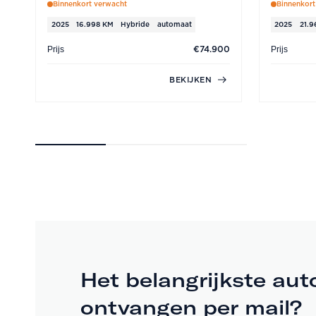
Binnenkort verwacht
Binnenkort
Comfort en Gemak
2025
16.998 KM
Hybride
automaat
2025
21.
Prijs
Prijs
€74.900
De elektrisch verstelbare voorstoelen met geheugenfunct
instelbare lendensteunen (7P1), stoelverwarming voorin
BEKIJKEN
vier zones (9AQ) en interieurvoorverwarming en -ventil
comfortniveau. Daarnaast beschikt deze Audi over Comfo
achterklep met servosluiting (4E7), sluithulp (GZ2), a
buitenspiegels elektrisch verstelbaar, verwarmbaar en 
dimmend, met geheugenfunctie (6XL).
Het belangrijkste aut
ontvangen per mail?