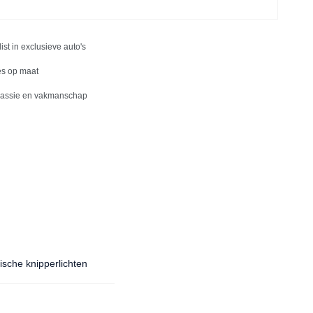
list in exclusieve auto's
es op maat
passie en vakmanschap
sche knipperlichten