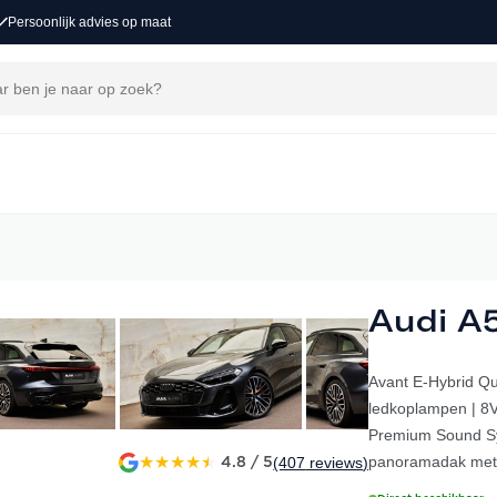
Persoonlijk advies op maat
Audi A
Avant E-Hybrid Qua
ledkoplampen | 8V
Premium Sound Sy
★
★
★
★
★
panoramadak met 
(407
reviews
)
4.8 / 5