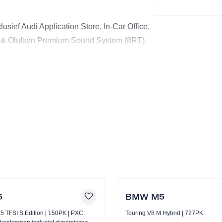
sief Audi Application Store, In-Car Office,
 & Olufsen Premium Sound System (8RT),
ndersteund door Audi connect (IT3, IW3) en
ne-interface (IU6) en Audi phone box (9ZE)
portstoelen plus in leder zwart (PWO). Dit
 met elektrisch verstelbare zitting,
 ruitstiksels, verlichte instaplijsten met S-
nte lichtpakket pro (QQ4). Ook inbegrepen:
urapplicatie met S-logo (6F7) en een
akelpaddels (1XY).
5
BMW M5
 S Edition | 150PK | PXC:
Touring V8 M Hybrid | 727PK