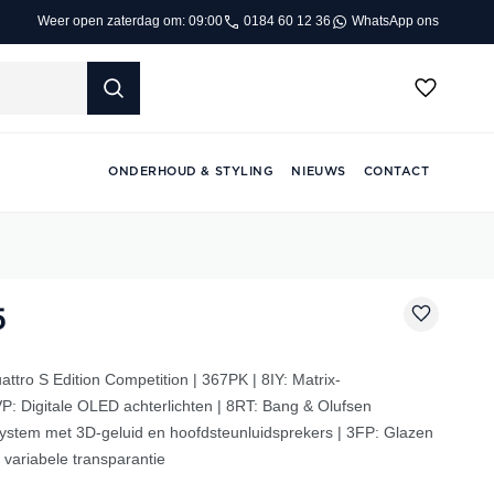
0184 60 12 36
WhatsApp ons
Weer open zaterdag om: 09:00
ONDERHOUD & STYLING
NIEUWS
CONTACT
5
ttro S Edition Competition | 367PK | 8IY: Matrix-
P: Digitale OLED achterlichten | 8RT: Bang & Olufsen
stem met 3D-geluid en hoofdsteunluidsprekers | 3FP: Glazen
variabele transparantie