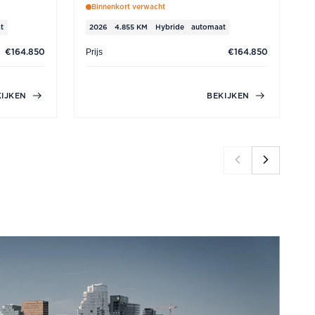
Binnenkort verwacht
t
2026
4.855 KM
Hybride
automaat
Prijs
P
€164.850
€164.850
KIJKEN
BEKIJKEN