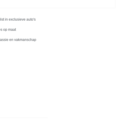
list in exclusieve auto's
es op maat
passie en vakmanschap