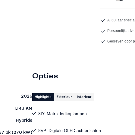
Al 60 jaar specia
Persoonlijk advi
Gedreven door 
Opties
2026
Highlights
Exterieur
Interieur
1.143 KM
8IY: Matrix-ledkoplampen
Hybride
8VP: Digitale OLED achterlichten
67 pk (270 kW)