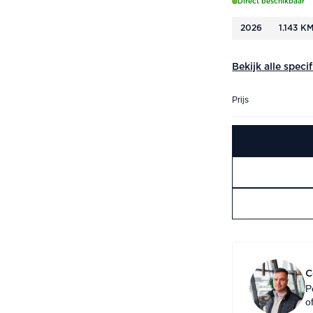
Direct beschikbaar
2026
1.143 K
Bekijk alle speci
Prijs
C
P
o