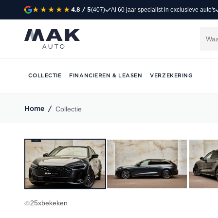
(407)
Al 60 jaar specialist in exclusieve auto's
4.8
/ 5
COLLECTIE
FINANCIEREN & LEASEN
VERZEKERING
Collectie
Home
/
25
x
bekeken