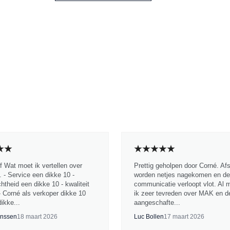
jf Wat moet ik vertellen over
Prettig geholpen door Corné. Af
 - Service een dikke 10 -
worden netjes nagekomen en de
chtheid een dikke 10 - kwaliteit
communicatie verloopt vlot. Al 
- Corné als verkoper dikke 10
ik zeer tevreden over MAK en d
ikke...
aangeschafte...
nssen
18 maart 2026
Luc Bollen
17 maart 2026