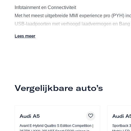
Infotainment en Connectiviteit
Met het meest uitgebreide MMI experience pro (PYH) inclu
USB-laadpoorten met verhoogd laadvermogen en Bang
bent u van alle gemakken voorzien. Het systeem wordt o
Lees meer
de Audi virtual cockpit plus (9S9). Dankzij de smartpho
blijft u onderweg altijd verbonden.
Comfort en Interieur
De cabine is uitgerust met het luxe interieur S line met s
pakket omvat ventilatie en massagefunctie voorin, stoelen
Vergelijkbare auto’s
rugleuning en lendensteunen, geperforeerd nappaleder met
logo’s (VT5), ambiente lichtpakket plus (QQ2) én ambie
hemelbekleding in stof zwart (6NQ), chroomkleurige stu
sportstuur, 3-spaaks, boven en onder afgevlakt met sch
Audi A5
Audi A
Avant E-Hybrid Quattro S Edition Competition |
Sportback 35 TFSI
Veiligheid en Assistentie