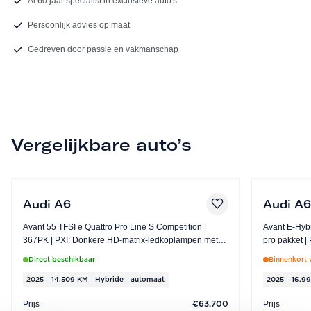
Al 60 jaar specialist in exclusieve auto's
Persoonlijk advies op maat
Gedreven door passie en vakmanschap
Vergelijkbare auto’s
Audi A6
Audi A
Avant 55 TFSI e Quattro Pro Line S Competition |
Avant E-Hybrid Quat
367PK | PXI: Donkere HD-matrix-ledkoplampen met
pr
dynamische knipperlichten | PCC: Assistentiepakket
Direct beschikbaar
Binnenkort 
Tour
2025
14.509 KM
Hybride
automaat
2025
16.9
Prijs
Prijs
€63.700