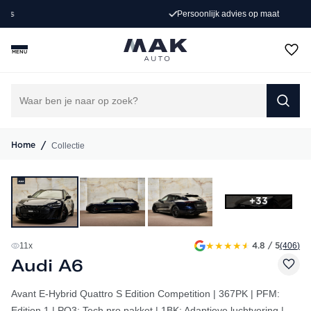
Persoonlijk advies op maat
MENU
/
Collectie
Home
+33
★
★
★
★
★
11
x
(406
)
4.8 / 5
Audi A6
Avant E-Hybrid Quattro S Edition Competition | 367PK | PFM:
Edition 1 | PQ3: Tech pro pakket | 1BK: Adaptieve luchtvering |