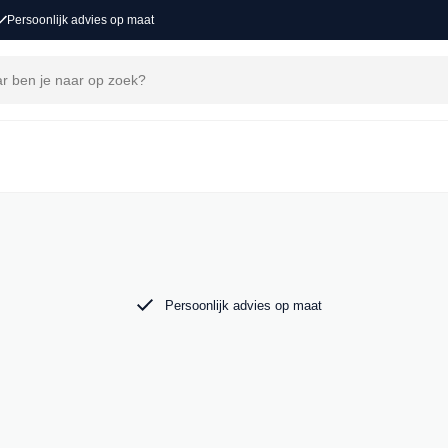
Persoonlijk advies op maat
ons
voor een nieuw avontuur. Ontdek onze collectie
o in Groot-Ammers.
Persoonlijk advies op maat