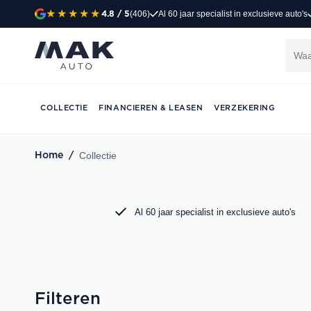
(406)
Al 60 jaar specialist in exclusieve auto's
4.8
/ 5
Exclusieve occasi
Jong gebruikt, grondig gecontroleerd en klaar 
Porsche, Audi, BMW en Mercedes bij MAK Aut
COLLECTIE
FINANCIEREN & LEASEN
VERZEKERING
DIRECT CONTACT OPNEMEN
Collectie
Home
/
Al 60 jaar specialist in exclusieve auto's
Filteren