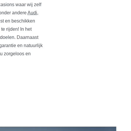
asions waar wij zelf
n onder andere
Audi
,
ust en beschikken
e rijden! In het
edoelen. Daarnaast
rantie en natuurlijk
 u zorgeloos en