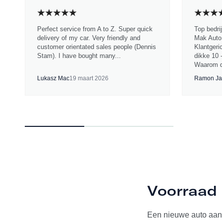
Perfect service from A to Z. Super quick
Top bedri
delivery of my car. Very friendly and
Mak Auto.
customer orientated sales people (Dennis
Klantgeri
Stam). I have bought many...
dikke 10 
Waarom d
Lukasz Mac
19 maart 2026
Ramon Ja
Voorraad 
Een nieuwe auto aan