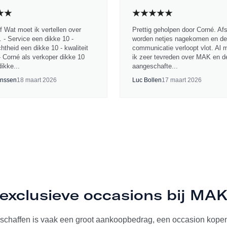
jf Wat moet ik vertellen over
Prettig geholpen door Corné. Af
 - Service een dikke 10 -
worden netjes nagekomen en de
chtheid een dikke 10 - kwaliteit
communicatie verloopt vlot. Al 
- Corné als verkoper dikke 10
ik zeer tevreden over MAK en d
ikke...
aangeschafte...
nssen
18 maart 2026
Luc Bollen
17 maart 2026
exclusieve occasions bij MA
schaffen is vaak een groot aankoopbedrag, een occasion kopen