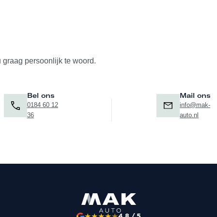
u graag persoonlijk te woord.
Bel ons
Mail ons
0184 60 12
info@mak-
36
auto.nl
★
★
★
★
★
4.8 / 5