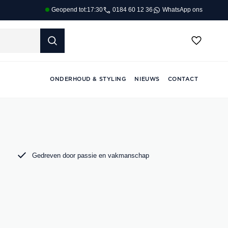
0184 60 12 36
WhatsApp ons
Geopend tot:
17:30
ONDERHOUD & STYLING
NIEUWS
CONTACT
Gedreven door passie en vakmanschap