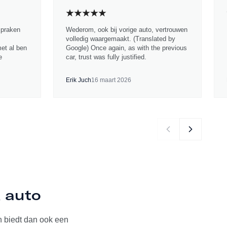
spraken
Wederom, ook bij vorige auto, vertrouwen
volledig waargemaakt. (Translated by
met al ben
Google) Once again, as with the previous
e
car, trust was fully justified.
Erik Juch
16 maart 2026
K auto
 biedt dan ook een