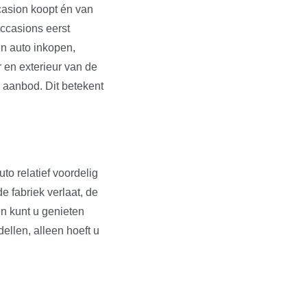
ccasion koopt én van
occasions eerst
en auto inkopen,
r en exterieur van de
s aanbod. Dit betekent
to relatief voordelig
e fabriek verlaat, de
en kunt u genieten
dellen, alleen hoeft u