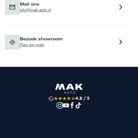
weet u of de aanvraag is goedgekeurd.
Mail ons
info@mak-auto.nl
Hoewel aan de informatie van deze website de grootst
mogelijke zorg wordt besteed, kunnen wij niet
aansprakelijk worden gesteld voor eventuele onjuiste
Bezoek showroom
informatie van welke aard dan ook. Is voor u een optie
Plan uw route
belangrijk, dan adviseren wij u hier specifiek naar te
vragen.
★
★
★
★
★
4.8 / 5