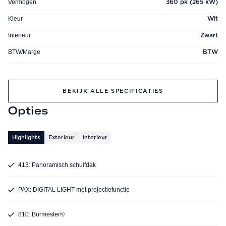
Vermogen
360 pk (265 kW)
Kleur
Wit
Interieur
Zwart
BTW/Marge
BTW
BEKIJK ALLE SPECIFICATIES
Opties
Highlights
Exterieur
Interieur
413: Panoramisch schuifdak
PAX: DIGITAL LIGHT met projectiefunctie
810: Burmester®