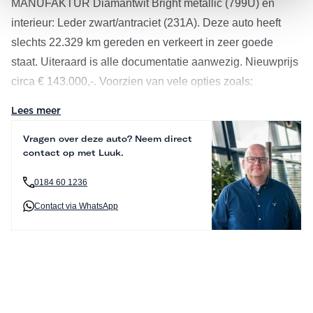
MANUFAKTUR Diamantwit Bright metallic (799U) en
interieur: Leder zwart/antraciet (231A). Deze auto heeft
slechts 22.329 km gereden en verkeert in zeer goede
staat. Uiteraard is alle documentatie aanwezig. Nieuwprijs
circa € 143.000,-. Voorzien van vele opties zoals:
Lees meer
Connectiviteit en Infotainment
Vragen over deze auto? Neem direct
Deze EQS beschikt over het indrukwekkende MBUX
contact op met Luuk.
Hyperscreen (PAG), bestaande uit een bestuurderdisplay,
centraal OLED-display en OLED-passagiersdisplay onder
0184 60 1236
één doorlopend glazen paneel. Samen met het
Contact via WhatsApp
Passagierdisplay vooraan (860), het MBUX
navigatiesysteem Premium (PBG) en de Head-up display
MBUX met augmented reality (445) biedt deze EQS een
futuristische en intuïtieve rijervaring.