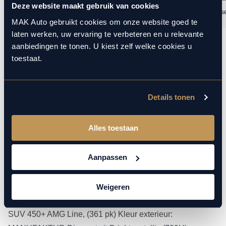
Deze website maakt gebruik van cookies
Lukasz Mac
19 maart 2026
Ramon Janss
MAK Auto gebruikt cookies om onze website goed te
laten werken, uw ervaring te verbeteren en u relevante
aanbiedingen te tonen. U kiest zelf welke cookies u
1
10
/
toestaat.
Details tonen
Alles toestaan
Meer over deze Mercedes-
Benz EQS
Aanpassen
Accu snellaadtijd (10%-80%):
31 minuten
Weigeren
Dit betreft een zeer luxe uitgevoerde Mercedes-Benz EQS
SUV 450+ AMG Line, (361 pk) Kleur exterieur: