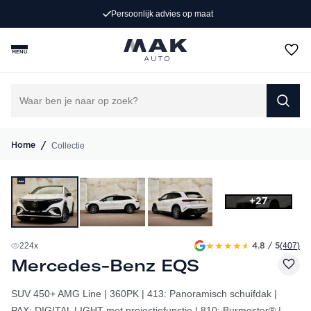
Persoonlijk advies op maat
MENU
/
Collectie
Home
+27
★
★
★
★
★
224
x
(407
)
4.8 / 5
Mercedes-Benz EQS
SUV 450+ AMG Line | 360PK | 413: Panoramisch schuifdak |
PAX: DIGITAL LIGHT met projectiefunctie | 810: Burmester® |