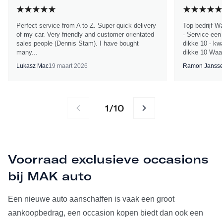
Perfect service from A to Z. Super quick delivery
Top bedrijf W
of my car. Very friendly and customer orientated
- Service een
sales people (Dennis Stam). I have bought
dikke 10 - kwa
many...
dikke 10 Waa
Lukasz Mac
19 maart 2026
Ramon Janss
1
10
/
Voorraad exclusieve occasions
bij MAK auto
Een nieuwe auto aanschaffen is vaak een groot
aankoopbedrag, een occasion kopen biedt dan ook een