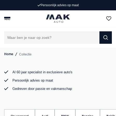
Exclusieve occasions
Persoonlijk advies op maat
Jong gebruikt, grondig gecontroleerd en klaar voor een
MENU
nieuw avontuur. Ontdek onze collectie Porsche, Audi,
BMW en Mercedes bij MAK Auto in Groot-Ammers.
DIRECT CONTACT OPNEMEN
/
Collectie
Home
Al 60 jaar specialist in exclusieve auto's
Persoonlijk advies op maat
Gedreven door passie en vakmanschap