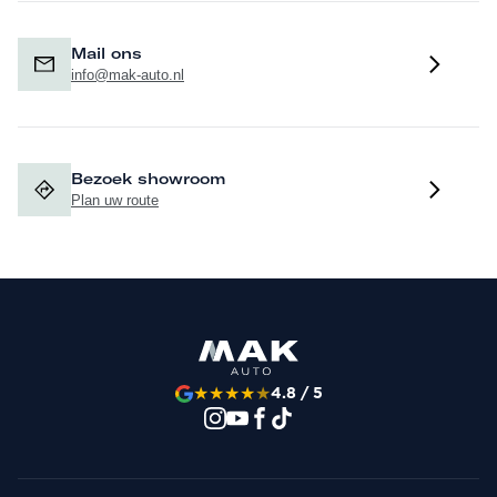
Mail ons
info@mak-auto.nl
Bezoek showroom
Plan uw route
★
★
★
★
★
4.8 / 5