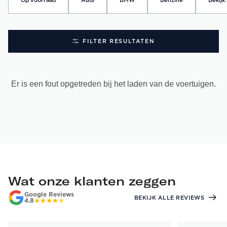
Op voorraad
Audi
BMW
Benzine
Bekijk 
FILTER RESULTATEN
Er is een fout opgetreden bij het laden van de voertuigen.
Wat onze klanten zeggen
Google Reviews
BEKIJK ALLE REVIEWS
4.8