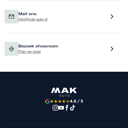
Mail ons
info@mak-auto.nl
Bezoek showroom
Plan uw route
★
★
★
★
★
4.8 / 5