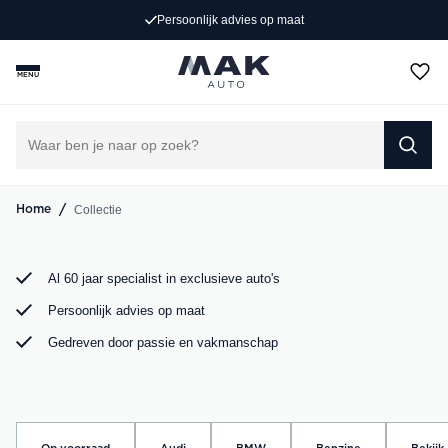
Exclusieve occasions
Persoonlijk advies op maat
Jong gebruikt, grondig gecontroleerd en klaar voor een
MENU
nieuw avontuur. Ontdek onze collectie Porsche, Audi,
BMW en Mercedes bij MAK Auto in Groot-Ammers.
DIRECT CONTACT OPNEMEN
/
Collectie
Home
Al 60 jaar specialist in exclusieve auto's
Persoonlijk advies op maat
Gedreven door passie en vakmanschap