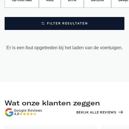
Op voorraad
Audi
BMW
Benzine
Bekijk 
FILTER RESULTATEN
Er is een fout opgetreden bij het laden van de voertuigen.
Wat onze klanten zeggen
Google Reviews
BEKIJK ALLE REVIEWS
4.8