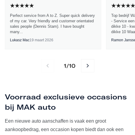
Perfect service from A to Z. Super quick delivery
Top bedrijf W
of my car. Very friendly and customer orientated
- Service een
sales people (Dennis Stam). I have bought
dikke 10 - kwa
many...
dikke 10 Waa
Lukasz Mac
19 maart 2026
Ramon Janss
1
10
/
Voorraad exclusieve occasions
bij MAK auto
Een nieuwe auto aanschaffen is vaak een groot
aankoopbedrag, een occasion kopen biedt dan ook een