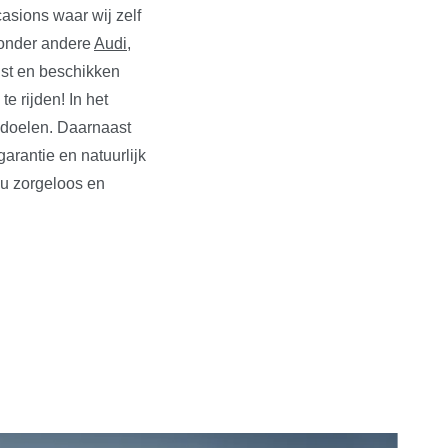
asions waar wij zelf
n onder andere
Audi
,
ust en beschikken
e rijden! In het
edoelen. Daarnaast
rantie en natuurlijk
 u zorgeloos en