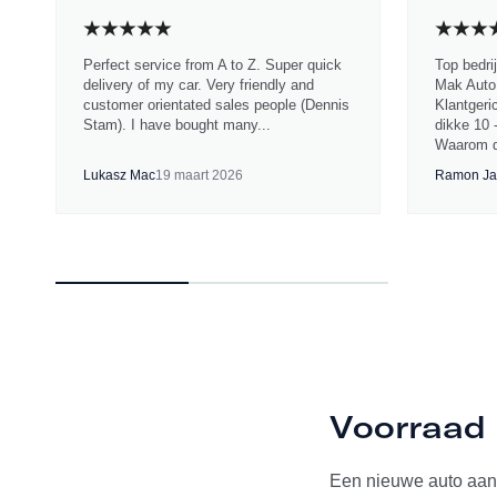
Perfect service from A to Z. Super quick
Top bedri
delivery of my car. Very friendly and
Mak Auto.
customer orientated sales people (Dennis
Klantgeri
Stam). I have bought many...
dikke 10 
Waarom d
Lukasz Mac
19 maart 2026
Ramon Ja
Voorraad 
Een nieuwe auto aan