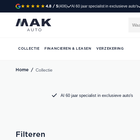
(406)
Al 60 jaar specialist in exclusieve auto's
4.8
/ 5
Exclusieve occasi
Jong gebruikt, grondig gecontroleerd en klaar 
Porsche, Audi, BMW en Mercedes bij MAK Aut
COLLECTIE
FINANCIEREN & LEASEN
VERZEKERING
DIRECT CONTACT OPNEMEN
Collectie
Home
/
Al 60 jaar specialist in exclusieve auto's
Filteren