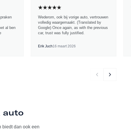
spraken
Wederom, ook bij vorige auto, vertrouwen
volledig waargemaakt. (Translated by
met al ben
Google) Once again, as with the previous
e
car, trust was fully justified.
Erik Juch
16 maart 2026
K auto
 biedt dan ook een