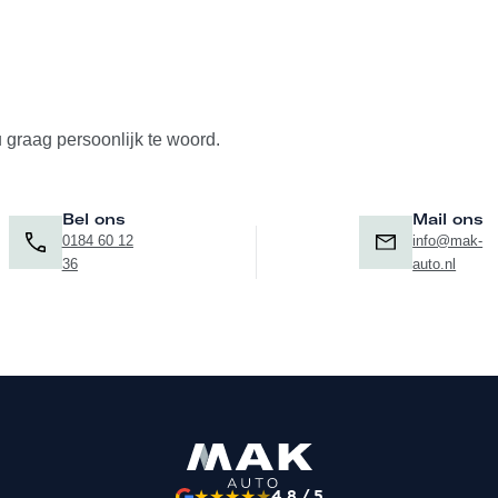
u graag persoonlijk te woord.
Bel ons
Mail ons
0184 60 12
info@mak-
36
auto.nl
★
★
★
★
★
4.8 / 5