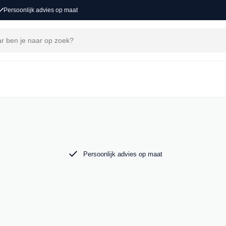
Persoonlijk advies op maat
ons
voor een nieuw avontuur. Ontdek onze collectie
o in Groot-Ammers.
Persoonlijk advies op maat