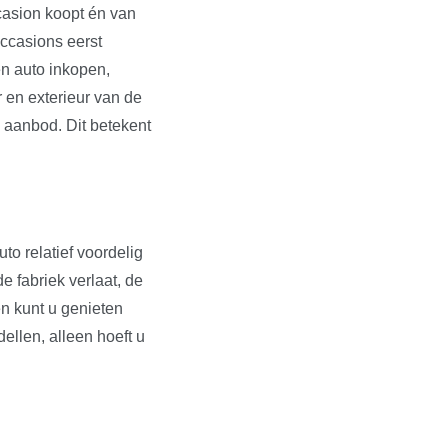
ccasion koopt én van
occasions eerst
en auto inkopen,
r en exterieur van de
s aanbod. Dit betekent
to relatief voordelig
e fabriek verlaat, de
en kunt u genieten
dellen, alleen hoeft u