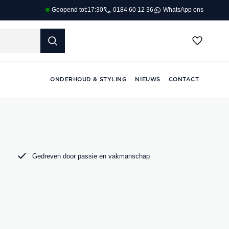
0184 60 12 36
WhatsApp ons
Geopend tot:
17:30
ONDERHOUD & STYLING
NIEUWS
CONTACT
Gedreven door passie en vakmanschap