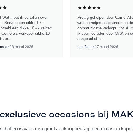
jf Wat moet ik vertellen over
Prettig geholpen door Corné. Af
 - Service een dikke 10 -
worden netjes nagekomen en de
chtheid een dikke 10 - kwaliteit
communicatie verloopt vlot. Al 
- Corné als verkoper dikke 10
ik zeer tevreden over MAK en d
ikke...
aangeschafte...
nssen
18 maart 2026
Luc Bollen
17 maart 2026
exclusieve occasions bij MA
schaffen is vaak een groot aankoopbedrag, een occasion kopen