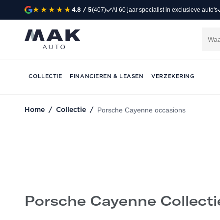
(407)
Al 60 jaar specialist in exclusieve auto's
4.8
/ 5
Porsche Cayenne 
COLLECTIE
FINANCIEREN & LEASEN
VERZEKERING
CONTACT VIA WHATSAPP
AFSPRAAK 
Porsche Cayenne occasions
Home
/
Collectie
/
Porsche Cayenne Collecti