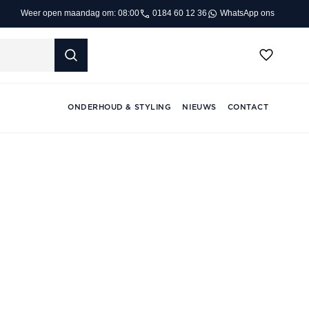
0184 60 12 36
WhatsApp ons
Weer open maandag om: 08:00
ONDERHOUD & STYLING
NIEUWS
CONTACT