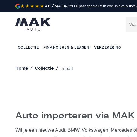
(408)
Al 60 jaar specialist in exclusieve auto's
4.8
/ 5
Auto importeren
COLLECTIE
FINANCIEREN & LEASEN
VERZEKERING
CONTACT VIA WHATSAPP
AFSPRAAK 
Import
Home
/
Collectie
/
Auto importeren via MAK
Wil je een nieuwe Audi, BMW, Volkswagen, Mercedes of 