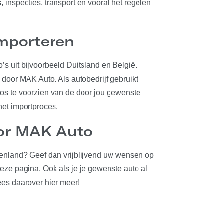
 inspecties, transport en vooral het regelen
importeren
’s uit bijvoorbeeld Duitsland en België.
s door MAK Auto. Als autobedrijf gebruikt
os te voorzien van de door jou gewenste
 het
importproces
.
oor MAK Auto
itenland? Geef dan vrijblijvend uw wensen op
eze pagina. Ook als je je gewenste auto al
Lees daarover
hier
meer!