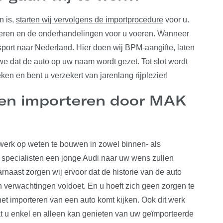
n is,
starten wij vervolgens de importprocedure
voor u.
roleren en de onderhandelingen voor u voeren. Wanneer
nsport naar Nederland. Hier doen wij BPM-aangifte, laten
 dat de auto op uw naam wordt gezet. Tot slot wordt
en en bent u verzekert van jarenlang rijplezier!
en importeren door MAK
twerk op weten te bouwen in zowel binnen- als
e specialisten een jonge Audi naar uw wens zullen
rnaast zorgen wij ervoor dat de historie van de auto
 verwachtingen voldoet. En u hoeft zich geen zorgen te
het importeren van een auto komt kijken. Ook dit werk
at u enkel en alleen kan genieten van uw geïmporteerde