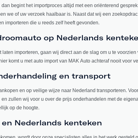
dan begint het importproces altijd met een oriënterend gesprek
n we of uw verzoek haalbaar is. Naast dat wij een zoekopdracht
n importeren die u reeds zelf heeft gevonden.
w droomauto op Nederlands kentek
 laten importeren, gaan wij direct aan de slag om u te voorzien 
r komt u met auto import van MAK Auto achteraf nooit voor ve
 onderhandeling en transport
aankopen en op veilige wijze naar Nederland transporteren. Vo
en zullen wij voor u over de prijs onderhandelen met de eigen
llijk op de hoogte.
M en Nederlands kenteken
komen, wordt door onze specialisten alles in het werk gesteld