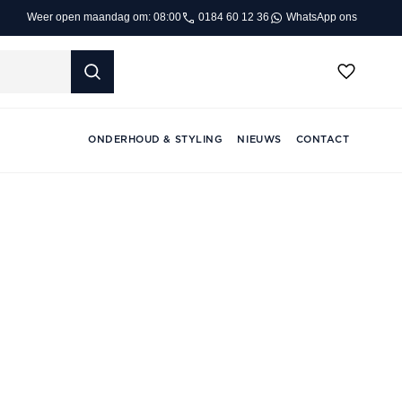
0184 60 12 36
WhatsApp ons
Weer open maandag om: 08:00
ONDERHOUD & STYLING
NIEUWS
CONTACT