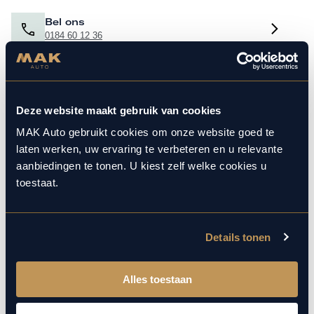
Bel ons
0184 60 12 36
Mail ons
Deze website maakt gebruik van cookies
info@mak-auto.nl
MAK Auto gebruikt cookies om onze website goed te
laten werken, uw ervaring te verbeteren en u relevante
aanbiedingen te tonen. U kiest zelf welke cookies u
Bezoek showroom
toestaat.
Plan uw route
Details tonen
Onderhoud services
Alles toestaan
Aircoservice