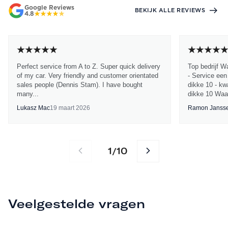
Google Reviews
BEKIJK ALLE REVIEWS
4.8
Perfect service from A to Z. Super quick delivery
Top bedrijf W
of my car. Very friendly and customer orientated
- Service een
sales people (Dennis Stam). I have bought
dikke 10 - kwa
many...
dikke 10 Waa
Lukasz Mac
19 maart 2026
Ramon Janss
1
10
/
Veelgestelde vragen