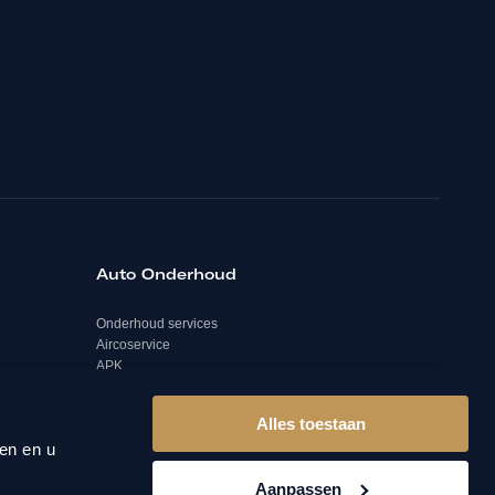
Auto Onderhoud
Onderhoud services
Aircoservice
APK
Banden
Schadeherstel
Alles toestaan
Remmenservice
en en u
Auto diagnose
Aanpassen