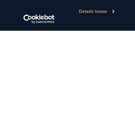
Details tonen
© 2026 MAK Auto.
Algemene voorwaarden
Privacyverklaring
Disclaimer
Si