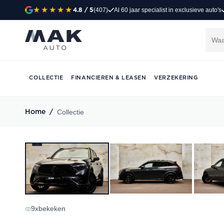
(407)
Al 60 jaar specialist in exclusieve auto's
4.8
/ 5
COLLECTIE
FINANCIEREN & LEASEN
VERZEKERING
Collectie
Home
/
9
x
bekeken