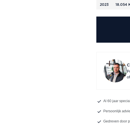
2023
18.054 
C
P
o
Al 60 jaar specia
Persoonlijk advi
Gedreven door 