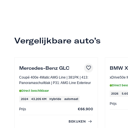
Vergelijkbare auto’s
Mercedes-Benz GLC
BMW X
Coupé 400e 4Matic AMG Line | 381PK | 413:
Panoramaschuifdak | P31: AMG Line Exterieur
Direct bes
Direct beschikbaar
2026
5.6
2024
43.205 KM
Hybride
automaat
Prijs
Prijs
€66.900
BEKIJKEN