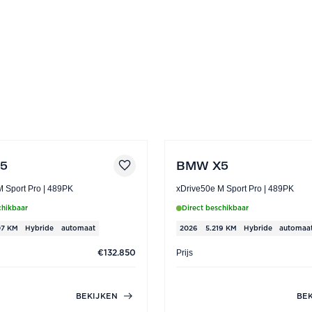
5
BMW X5
xDrive50e M Sport Pro | 489PK
xDrive50e M Sport Pro | 489PK
chikbaar
Direct beschikbaar
07 KM
Hybride
automaat
2026
5.219 KM
Hybride
automaa
Prijs
€132.850
BEKIJKEN
BE