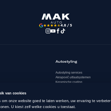
★
★
★
★
★
4.8 / 5
Autostyling
Autostyling services
Akrapovič uitlaatsystemen
Keramische coating
XPEL lakbescherming
ABT Performance & Styling
ik van cookies
Spoilerpakketten
 om onze website goed te laten werken, uw ervaring te verbeter
Wielen & Remklauwen
tonen. U kiest zelf welke cookies u toestaat.