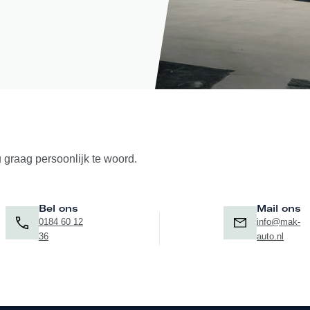
u graag persoonlijk te woord.
Bel ons
Mail ons
0184 60 12
info@mak-
36
auto.nl