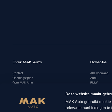
Over MAK Auto
Collectie
Contact
Alle voorraad
Openingstijden
Audi
Over MAK Auto
BMW
Geschiedenis
Mercedes
Vacatures
Volkswagen
Deze website maakt gebru
Porsche
MAK Auto gebruikt cookies
relevante aanbiedingen te 