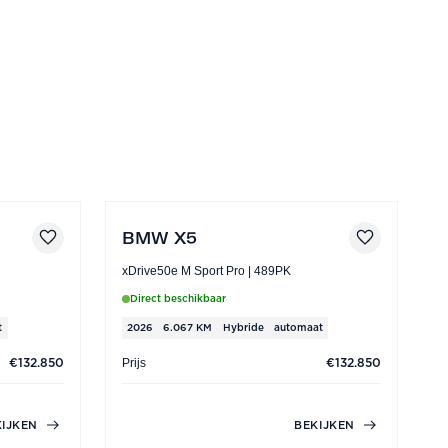
BMW X5
xDrive50e M Sport Pro | 489PK
Direct beschikbaar
t
2026
6.067 KM
Hybride
automaat
Prijs
P
€132.850
€132.850
KIJKEN
BEKIJKEN