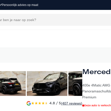
Persoonlijk advies op maat
Merced
400e 4Matic AMG L
Panoramaschuifdak
Premium
★
★
★
★
★
(407
reviews
)
4.8 / 5
Deze auto is verkoch