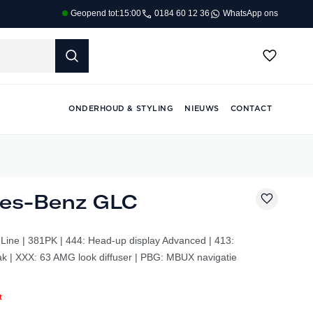
0184 60 12 36
WhatsApp ons
Geopend tot:
15:00
ONDERHOUD & STYLING
NIEUWS
CONTACT
es-Benz GLC
ine | 381PK | 444: Head-up display Advanced | 413:
 | XXX: 63 AMG look diffuser | PBG: MBUX navigatie
t