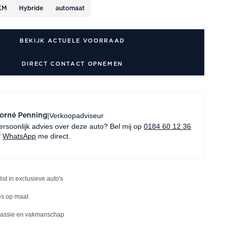
KM
Hybride
automaat
BEKIJK ACTUELE VOORRAAD
DIRECT CONTACT OPNEMEN
Verkoopadviseur
|
orné Penning
ersoonlijk advies over deze auto? Bel mij op
0184 60 12 36
f
WhatsApp
me direct.
list in exclusieve auto's
es op maat
passie en vakmanschap