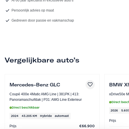
Al 60 jaar specialist in exclusieve auto's
Persoonlijk advies op maat
Gedreven door passie en vakmanschap
Vergelijkbare auto’s
Mercedes-Benz GLC
BMW X
Coupé 400e 4Matic AMG Line | 381PK | 413:
Panoramaschuifdak | P31: AMG Line Exterieur
Direct besc
Direct beschikbaar
2026
5.60
2024
43.205 KM
Hybride
automaat
Prijs
Prijs
€66.900