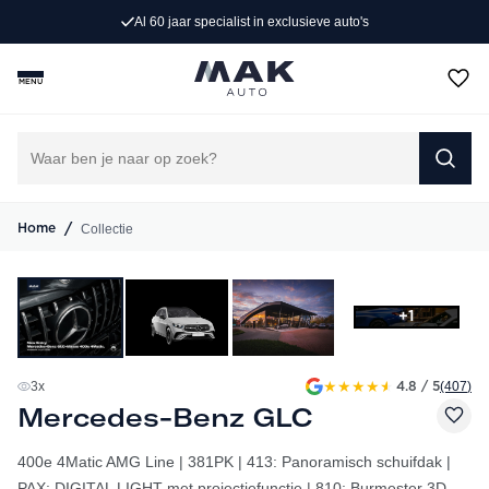
Al 60 jaar specialist in exclusieve auto's
MENU
/
Collectie
Home
+1
★
★
★
★
★
3
x
(407
)
4.8 / 5
Mercedes-Benz GLC
400e 4Matic AMG Line | 381PK | 413: Panoramisch schuifdak |
PAX: DIGITAL LIGHT met projectiefunctie | 810: Burmester 3D-