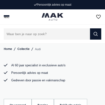
Persoonlijk advies op maat
Op zoek naar een exclusieve Audi occasion? Bij MAK
Auto vind je een zorgvuldig geselecteerd aanbod, van de
MENU
sportieve Audi A3 tot de krachtige Audi RS6. Bekijk ons
aanbod online of kom langs in onze showroom.
DIRECT CONTACT OPNEMEN
/
/
Audi
Home
Collectie
Al 60 jaar specialist in exclusieve auto's
Persoonlijk advies op maat
Gedreven door passie en vakmanschap