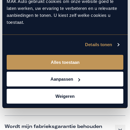
monteurs over de laatste technische kennis en data. Wij
MAK Auto gebruikt cookies om onze website goed te
laten werken, uw ervaring te verbeteren en u relevante
verzorgen het onderhoud op hetzelfde niveau als een
aanbiedingen te tonen. U kiest zelf welke cookies u
merkdealer, met behoud van de fabrieksgarantie. Kom
toestaat.
gerust langs in onze werkplaats voor een APK of een
beurt.
Details tonen
Veelgestelde vragen
Alles toestaan
Hoe weet ik welk onderhoud mijn
Aanpassen
auto nodig heeft en wanneer?
Weigeren
Is vervangend vervoer mogelijk?
Wordt mijn fabrieksgarantie behouden