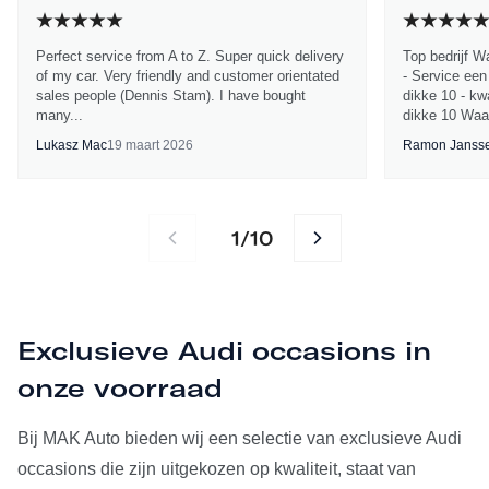
Perfect service from A to Z. Super quick delivery
Top bedrijf W
of my car. Very friendly and customer orientated
- Service een
sales people (Dennis Stam). I have bought
dikke 10 - kwa
many...
dikke 10 Waa
Lukasz Mac
19 maart 2026
Ramon Janss
1
10
/
Exclusieve Audi occasions in
onze voorraad
Bij MAK Auto bieden wij een selectie van exclusieve Audi
occasions die zijn uitgekozen op kwaliteit, staat van