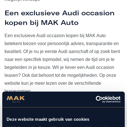
Een exclusieve Audi occasion
kopen bij MAK Auto
Een exclusieve Audi occasion kopen bij MAK Auto
betekent kiezen voor persoonlijk advies, transparantie en
kwaliteit. Of je nu je eerste Audi aanschaft of op zoek bent
naar een specifiek topmodel, wij nemen de tijd om je te
begeleiden in je keuze. Wil je liever een Audi occasion
leasen? Ook dat behoort tot de mogelijkheden. Op onze
website kun je meer lezen over de verschillende
leasevormen.
Heb je je Audi occasion eenmaal gevonden, dan kun je
voor al het
onderhoud
bij ons terecht. Doordat MAK Auto is
Deze website maakt gebruik van cookies
aangesloten bij Bosch Car Service, beschikken onze