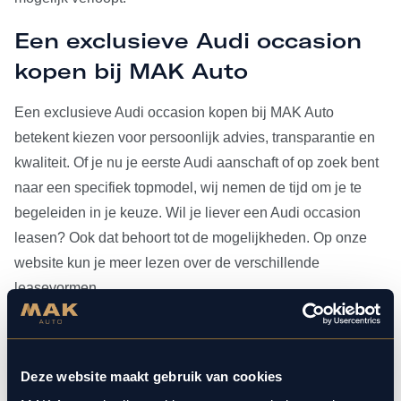
Een exclusieve Audi occasion
kopen bij MAK Auto
Een exclusieve Audi occasion kopen bij MAK Auto
betekent kiezen voor persoonlijk advies, transparantie en
kwaliteit. Of je nu je eerste Audi aanschaft of op zoek bent
naar een specifiek topmodel, wij nemen de tijd om je te
begeleiden in je keuze. Wil je liever een Audi occasion
leasen? Ook dat behoort tot de mogelijkheden. Op onze
website kun je meer lezen over de verschillende
leasevormen.
Heb je je Audi occasion eenmaal gevonden, dan kun je
voor al het
onderhoud
bij ons terecht. Doordat MAK Auto is
Deze website maakt gebruik van cookies
aangesloten bij Bosch Car Service, beschikken onze