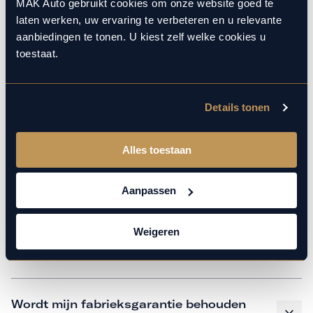
monteurs over de laatste technische kennis en data. Wij
MAK Auto gebruikt cookies om onze website goed te
laten werken, uw ervaring te verbeteren en u relevante
verzorgen het onderhoud op hetzelfde niveau als een
aanbiedingen te tonen. U kiest zelf welke cookies u
merkdealer, met behoud van de fabrieksgarantie. Kom
toestaat.
gerust langs in onze werkplaats voor een APK of een
beurt.
Details tonen
Veelgestelde vragen
Alles toestaan
Hoe weet ik welk onderhoud mijn
Aanpassen
auto nodig heeft en wanneer?
Weigeren
Is vervangend vervoer mogelijk?
Wordt mijn fabrieksgarantie behouden