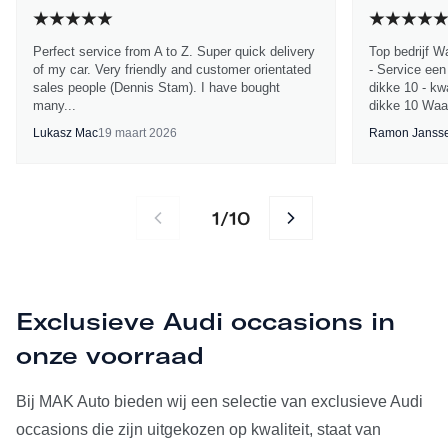
Perfect service from A to Z. Super quick delivery
Top bedrijf W
of my car. Very friendly and customer orientated
- Service een
sales people (Dennis Stam). I have bought
dikke 10 - kwa
many...
dikke 10 Waa
Lukasz Mac
19 maart 2026
Ramon Janss
1
10
/
Exclusieve Audi occasions in
onze voorraad
Bij MAK Auto bieden wij een selectie van exclusieve Audi
occasions die zijn uitgekozen op kwaliteit, staat van