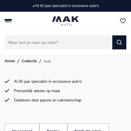
Al 60 jaar specialist in exclusieve auto's
Op zoek naar een exclusieve Audi occasion? Bij MAK
Auto vind je een zorgvuldig geselecteerd aanbod, van de
MENU
sportieve Audi A3 tot de krachtige Audi RS6. Bekijk ons
aanbod online of kom langs in onze showroom.
DIRECT CONTACT OPNEMEN
/
/
Audi
Home
Collectie
Al 60 jaar specialist in exclusieve auto's
Persoonlijk advies op maat
Gedreven door passie en vakmanschap